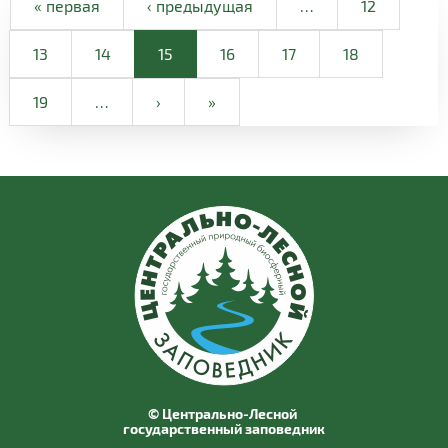
« первая
‹ предыдущая
…
12
13
14
15
16
17
18
19
…
›
»
© Центрально-Лесной
государственный заповедник