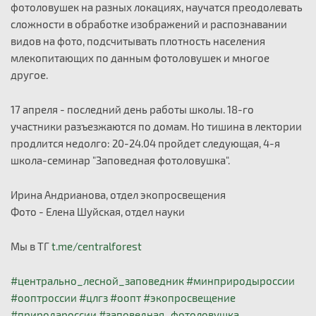
фотоловушек на разных локациях, научатся преодолевать
сложности в обработке изображений и распознавании
видов на фото, подсчитывать плотность населения
млекопитающих по данным фотоловушек и многое
другое.
17 апреля - последний день работы школы. 18-го
участники разъезжаются по домам. Но тишина в лектории
продлится недолго: 20-24.04 пройдет следующая, 4-я
школа-семинар "Заповедная фотоловушка".
Ирина Андрианова, отдел экопросвещения
Фото - Елена Шуйская, отдел науки
Мы в ТГ
t.me/centralforest
#центрально_лесной_заповедник
#минприродыроссии
#ооптроссии
#цлгз
#оопт
#экопросвещение
#природароссии
#заповедная_фотоловушка