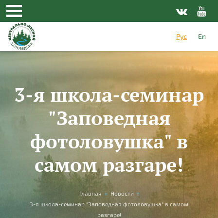
Перейти к основному содержанию
Рус
En
3-я школа-семинар
"Заповедная
фотоловушка" в
самом разгаре!
Вы здесь
Главная
»
Новости
»
3-я школа-семинар "Заповедная фотоловушка" в самом
разгаре!