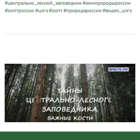
#центрально_лесной_заповедник
#минприродыроссии
#ооптроссии
#цлгз
#оопт
#природароссии
#видео_цлгз