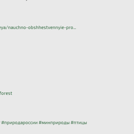
ya/nauchno-obshhestvennyie-pro...
forest
т
#природароссии
#минприроды
#птицы