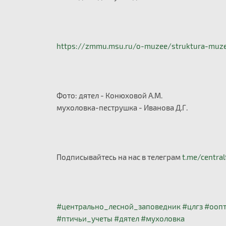
https://zmmu.msu.ru/o-muzee/struktura-muze
Фото: дятел - Конюховой А.М.
мухоловка-пеструшка - Иванова Д.Г.
Подписывайтесь на нас в телеграм
t.me/central
#центрально_лесной_заповедник
#цлгз
#ооп
#птичьи_учеты
#дятел
#мухоловка