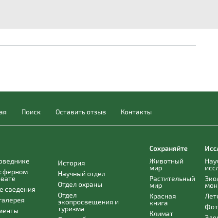
ая
Поиск
Оставить отзыв
Контакты
Сохраняйте
Исс
поведнике
Животный
Нау
История
мир
исс
осферном
Научный отдел
рвате
Растительный
Эко
Отдел охраны
мир
мон
е сведения
Отдел
Красная
Лет
галерея
экопросвещения и
книга
Фот
туризма
менты
Климат
Эле