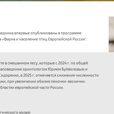
ведника впервые опубликованы в программе
 «Фауна и население птиц Европейской России".
е в смешанном лесу, которые с 2024 г. по общей
заповеднике орнитологом Юрием Буйволовым и
доренко, в 2025 г. отмечается снижение численности
ки, при увеличении обилия пеночки-веснички.
бластях европейской части России.
гического музея: