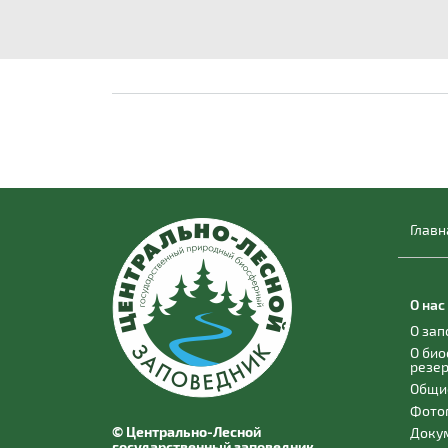
Главн
О нас
О за
О би
резе
Общи
Фото
© Центрально-Лесной
Доку
государственный заповедник