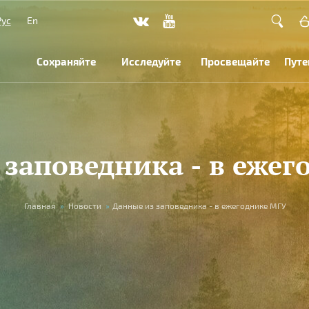
Рус
En
Сохраняйте
Исследуйте
Просвещайте
Путе
 заповедника - в ежег
Главная
»
Новости
»
Данные из заповедника - в ежегоднике МГУ