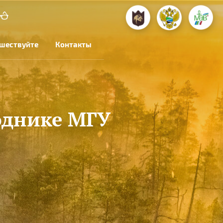
шествуйте
Контакты
однике МГУ