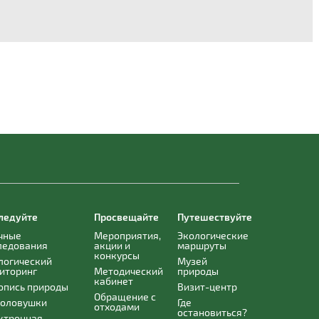
ледуйте
Просвещайте
Путешествуйте
чные
Мероприятия,
Экологические
ледования
акции и
маршруты
конкурсы
логический
Музей
иторинг
Методический
природы
кабинет
опись природы
Визит-центр
Обращение с
оловушки
Где
отходами
остановиться?
ктронная