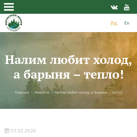
Перейти к основному содержанию
Рус
En
Налим любит холод,
а барыня – тепло!
Вы здесь
Главная
»
Новости
»
Налим любит холод, а барыня – тепло!
03.02.2026