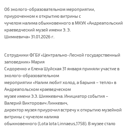
Об эколого-образовательном мероприятии,
приуроченном к открытию витрины с
чучелом налима обыкновенного в МКУК «Андреапольский
краеведческий музей имени Э. Э.
Шимкевича» 31.01.2026 г.
Сотрудники ФГБУ «Центрально-Лесной государственный
заповедник» Мария
Сидоренко и Елена Шуйская 31 января приняли участие в
эколого-образовательном
мероприятии «Налим любит холод, а барыня – тепло» в
Андреапольском краеведческом
музее имени Э.Э. Шимкевича. Инициатор события –
Валерий Викторович Линкевич,
директор музея приурочил встречу к открытию музейной
витрины с чучелом налима
обыкновенного (Lota lota Linnaeus,1758). В музее стало