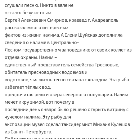
слушали песню. Никто в зале не
остался безучастным.
Сергей Алексеевич Смирнов, краевед г. Андреаполь
рассказал много интересных
фактов из жизни налима. А Елена Шуйская дополнила
сведения о налиме в Центрально-
Лесном государственном заповеднике от своих коллег из
отдела охраны. Налим –
единственный представитель семейства Тресковые,
обитатель пресноводных водоемов и
водотоков, чья жизнь тесно связана с холодом. Эта рыба
избегает тёплых вод,
предпочитая реки и озёра северного полушария. Налим
мечет икру зимой, вот почему в
последний день января было решено открыть витрину с
чучелом налима. Эту рыбу для
экспозиции музея сделал таксидермист Михаил Кулешов
из Санкт-Петербурга.
Победители конкурса рисунков открыли витрину с