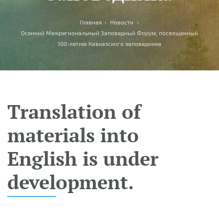
You are here
Главная
»
Новости
»
Осенний Межрегиональный Заповедный Форум, посвященный
100-летию Кавказского заповедника
Translation of
materials into
English is under
development.