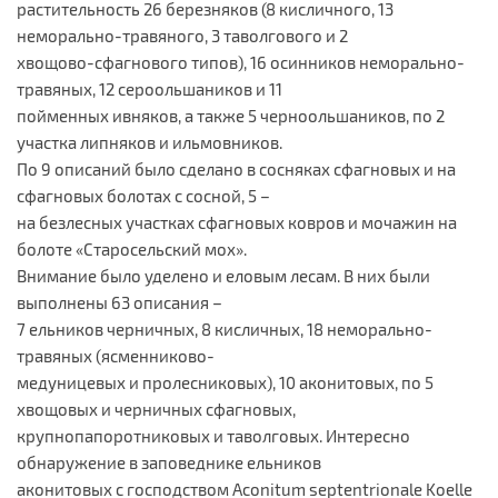
растительность 26 березняков (8 кисличного, 13
неморально-травяного, 3 таволгового и 2
хвощово-сфагнового типов), 16 осинников неморально-
травяных, 12 сероольшаников и 11
пойменных ивняков, а также 5 черноольшаников, по 2
участка липняков и ильмовников.
По 9 описаний было сделано в сосняках сфагновых и на
сфагновых болотах с сосной, 5 –
на безлесных участках сфагновых ковров и мочажин на
болоте «Старосельский мох».
Внимание было уделено и еловым лесам. В них были
выполнены 63 описания –
7 ельников черничных, 8 кисличных, 18 неморально-
травяных (ясменниково-
медуницевых и пролесниковых), 10 аконитовых, по 5
хвощовых и черничных сфагновых,
крупнопапоротниковых и таволговых. Интересно
обнаружение в заповеднике ельников
аконитовых с господством Aconitum septentrionale Koelle