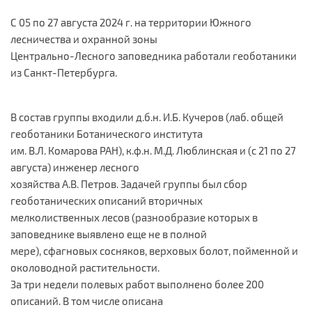
С 05 по 27 августа 2024 г. на территории Южного
лесничества и охранной зоны
Центрально-Лесного заповедника работали геоботаники
из Санкт-Петербурга.
В состав группы входили д.б.н. И.Б. Кучеров (лаб. общей
геоботаники Ботанического института
им. В.Л. Комарова РАН), к.ф.н. М.Д. Люблинская и (с 21 по 27
августа) инженер лесного
хозяйства А.В. Петров. Задачей группы был сбор
геоботанических описаний вторичных
мелколиственных лесов (разнообразие которых в
заповеднике выявлено еще не в полной
мере), сфагновых сосняков, верховых болот, пойменной и
околоводной растительности.
За три недели полевых работ выполнено более 200
описаний. В том числе описана