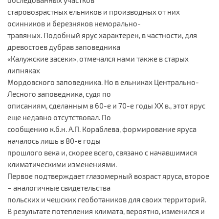
старовозрастных ельников и производных от них
осинников и березняков неморально-
травяных. Подобный ярус характерен, в частности, для
древостоев дубрав заповедника
«Калужские засеки», отмечался нами также в старых
липняках
Мордовского заповедника. Но в ельниках Центрально-
Лесного заповедника, судя по
описаниям, сделанным в 60-е и 70-е годы XX в., этот ярус
еще недавно отсутствовал. По
сообщению к.б.н. А.П. Кораблева, формирование яруса
началось лишь в 80-е годы
прошлого века и, скорее всего, связано с начавшимися
климатическими изменениями.
Первое подтверждает глазомерный возраст яруса, второе
– аналогичные свидетельства
польских и чешских геоботаников для своих территорий.
В результате потепления климата, вероятно, изменился и