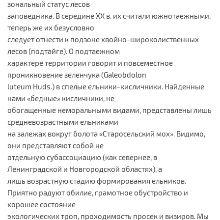
зональный статус лесов
заповедника. В середине XX в. их считали южнотаежными,
теперь же их безусловно
следует отнести к подзоне хвойно-широколиственных
лесов (подтайге). О подтаежном
характере территории говорит и повсеместное
проникновение зеленчука (Galeobdolon
luteum Huds.) в спелые ельники-кисличники. Найденные
нами «бедные» кисличники, не
обогащенные неморальными видами, представлены лишь
средневозрастными ельниками
на залежах вокруг болота «Старосельский мох». Видимо,
они представляют собой не
отдельную субассоциацию (как севернее, в
Ленинградской и Новгородской областях), а
лишь возрастную стадию формирования ельников.
Приятно радуют обилие, грамотное обустройство и
хорошее состояние
экологических троп, проходимость просек и визиров. Мы