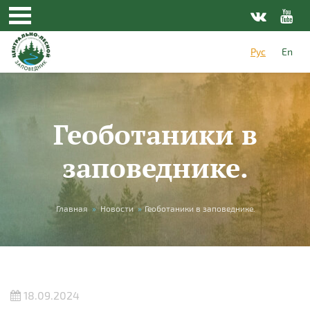
Перейти к основному содержанию
Рус
En
Геоботаники в
заповеднике.
Вы здесь
Главная
»
Новости
»
Геоботаники в заповеднике.
18.09.2024