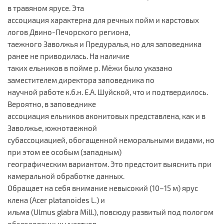
в травяном ярусе. Эта
ассоциация характерна для речных пойм и карстовых
логов Двино-Печорского региона,
таежного Заволжья и Предуралья, но для заповедника
ранее не приводилась. На наличие
таких ельников в пойме р. Мёжи было указано
заместителем директора заповедника по
научной работе к.б.н. Е.А. Шуйской, что и подтвердилось.
Вероятно, в заповеднике
ассоциация ельников аконитовых представлена, как и в
Заволжье, южнотаежной
субассоциацией, обогащенной неморальными видами, но
при этом ее особым (западным)
географическим вариантом. Это предстоит выяснить при
камеральной обработке данных.
Обращает на себя внимание невысокий (10–15 м) ярус
клена (Acer platanoides L.) и
ильма (Ulmus glabra Mill.), повсюду развитый под пологом
обследованных участков