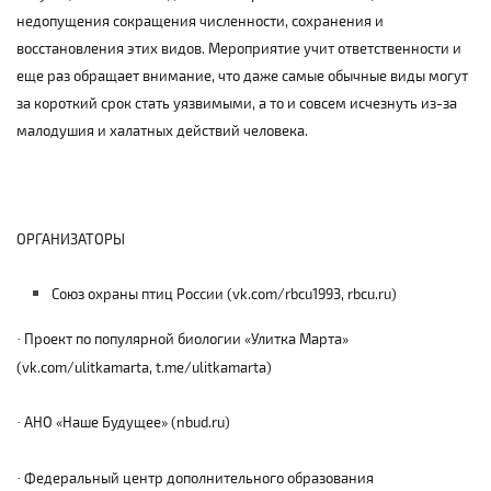
недопущения сокращения численности, сохранения и
восстановления этих видов. Мероприятие учит ответственности и
еще раз обращает внимание, что даже самые обычные виды могут
за короткий срок стать уязвимыми, а то и совсем исчезнуть из-за
малодушия и халатных действий человека.
ОРГАНИЗАТОРЫ
Союз охраны птиц России (
vk
.
com
/
rbcu
1993,
rbcu
.
ru
)
Проект по популярной биологии «Улитка Марта»
·
(vk.com/ulitkamarta, t.me/ulitkamarta)
АНО «Наше Будущее» (nbud.ru)
·
Федеральный центр дополнительного образования
·