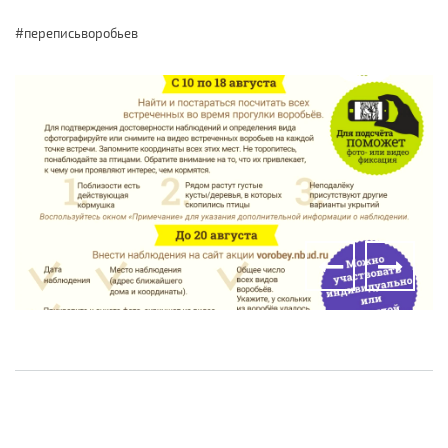
#переписьворобьев