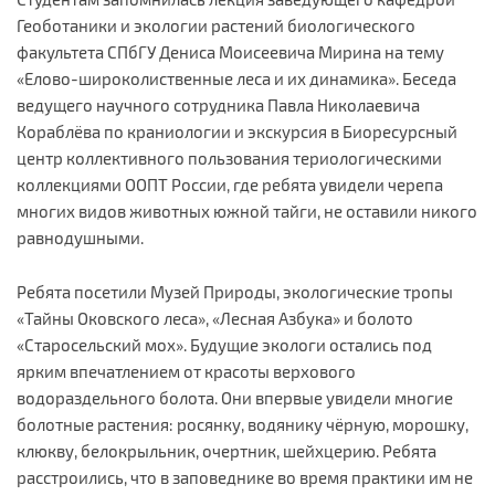
Геоботаники и экологии растений биологического
факультета СПбГУ Дениса Моисеевича Мирина на тему
«Елово-широколиственные леса и их динамика». Беседа
ведущего научного сотрудника Павла Николаевича
Кораблёва по краниологии и экскурсия в Биоресурсный
центр коллективного пользования териологическими
коллекциями ООПТ России, где ребята увидели черепа
многих видов животных южной тайги, не оставили никого
равнодушными.
Ребята посетили Музей Природы, экологические тропы
«Тайны Оковского леса», «Лесная Азбука» и болото
«Старосельский мох». Будущие экологи остались под
ярким впечатлением от красоты верхового
водораздельного болота. Они впервые увидели многие
болотные растения: росянку, водянику чёрную, морошку,
клюкву, белокрыльник, очертник, шейхцерию. Ребята
расстроились, что в заповеднике во время практики им не