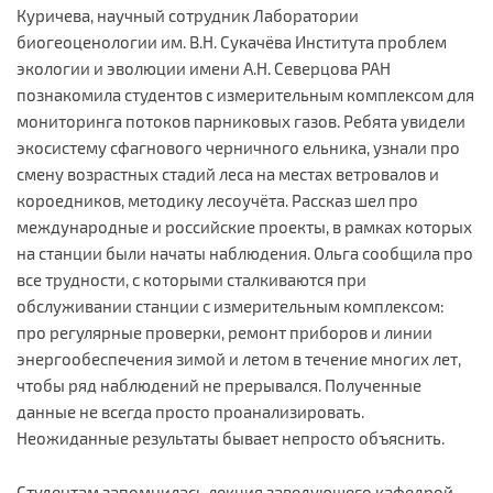
Куричева, научный сотрудник Лаборатории
биогеоценологии им. В.Н. Сукачёва Института проблем
экологии и эволюции имени А.Н. Северцова РАН
познакомила студентов с измерительным комплексом для
мониторинга потоков парниковых газов. Ребята увидели
экосистему сфагнового черничного ельника, узнали про
смену возрастных стадий леса на местах ветровалов и
короедников, методику лесоучёта. Рассказ шел про
международные и российские проекты, в рамках которых
на станции были начаты наблюдения. Ольга сообщила про
все трудности, с которыми сталкиваются при
обслуживании станции с измерительным комплексом:
про регулярные проверки, ремонт приборов и линии
энергообеспечения зимой и летом в течение многих лет,
чтобы ряд наблюдений не прерывался. Полученные
данные не всегда просто проанализировать.
Неожиданные результаты бывает непросто объяснить.
Студентам запомнилась лекция заведующего кафедрой