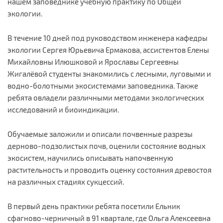
нашем заповеднике учебную практику по Общей
экологии.
В течение 10 дней под руководством инженера кафедры
экологии Сергея Юрьевича Ермакова, ассистентов Елены
Михайловны Илюшковой и Ярославы Сергеевны
Жигалёвой студенты знакомились с лесными, луговыми и
водно-болотными экосистемами заповедника. Также
ребята овладели различными методами экологических
исследований и биоиндикации.
Обучаемые заложили и описали почвенные разрезы
дерново-подзолистых почв, оценили состояние водных
экосистем, научились описывать напочвенную
растительность и проводить оценку состояния древостоя
на различных стадиях сукцессий.
В первый день практики ребята посетили Ельник
сфагново-черничный в 91 квартале, где Ольга Алексеевна