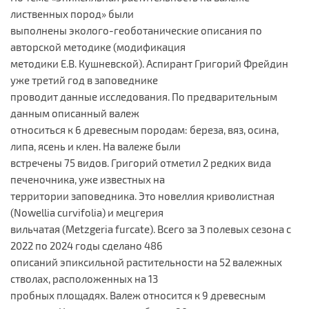
лиственных пород» были
выполнены эколого-геоботанические описания по
авторской методике (модификация
методики Е.В. Кушневской). Аспирант Григорий Фрейдин
уже третий год в заповеднике
проводит данные исследования. По предварительным
данным описанный валеж
относиться к 6 древесным породам: береза, вяз, осина,
липа, ясень и клен. На валеже были
встречены 75 видов. Григорий отметил 2 редких вида
печеночника, уже известных на
территории заповедника. Это новеллия криволистная
(Nowellia curvifolia) и мецгерия
вильчатая (Metzgeria furcate). Всего за 3 полевых сезона с
2022 по 2024 годы сделано 486
описаний эпиксильной растительности на 52 валежных
стволах, расположенных на 13
пробных площадях. Валеж относится к 9 древесным