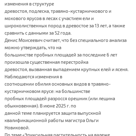
изменения в структуре
древостоя, подлеска, травяно-кустарничкового и
мохового ярусов в лесах с участием ели и
широколиственных пород в древостое за 13 лет, а также
сравнить с данными за 52 года.
Денис Моисеевич считает, что без специального анализа
можно утверждать, что на
большинстве пробных площадей за последние 6 лет
произошла существенная перестройка
древостоя, вызванная выпадением крупных елей и ясеня.
Наблюдаются изменения в
соотношении обилия основных видов в травяно-
кустарничковом ярусе: на большинстве
пробных площадей разросся орешник (или лещина
обыкновенная). В июне 2025 г. по
данной теме планируется защита выпускной
квалификационной работы магистра Ольги
Новиковой.
По теме «Эпиксильная растительность на валеже