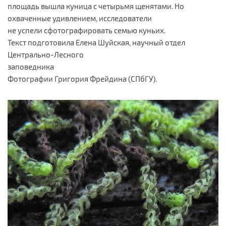
площадь вышла куница с четырьмя щенятами. Но
охваченные удивлением, исследователи
не успели сфотографировать семью куньих.
Текст подготовила Елена Шуйская, научный отдел
Центрально-Лесного
заповедника
Фотографии Григория Фрейдина (СПбГУ).