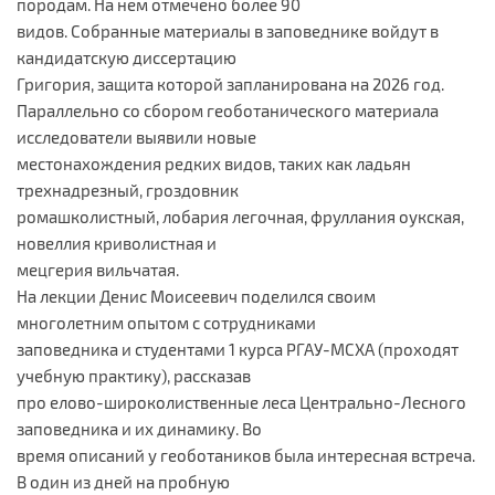
породам. На нем отмечено более 90
видов. Собранные материалы в заповеднике войдут в
кандидатскую диссертацию
Григория, защита которой запланирована на 2026 год.
Параллельно со сбором геоботанического материала
исследователи выявили новые
местонахождения редких видов, таких как ладьян
трехнадрезный, гроздовник
ромашколистный, лобария легочная, фруллания оукская,
новеллия криволистная и
мецгерия вильчатая.
На лекции Денис Моисеевич поделился своим
многолетним опытом с сотрудниками
заповедника и студентами 1 курса РГАУ-МСХА (проходят
учебную практику), рассказав
про елово-широколиственные леса Центрально-Лесного
заповедника и их динамику. Во
время описаний у геоботаников была интересная встреча.
В один из дней на пробную