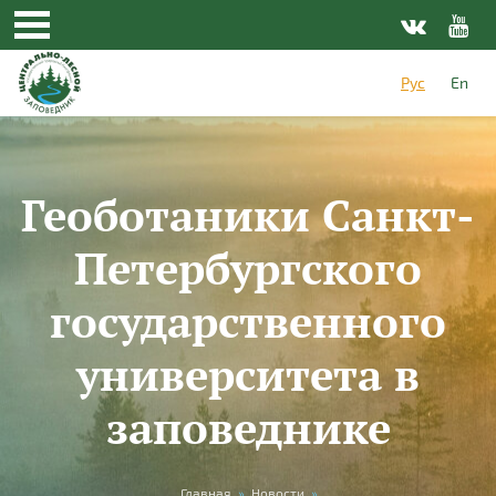
Перейти к основному содержанию
Рус
En
Геоботаники Санкт-
Петербургского
государственного
университета в
заповеднике
Главная
»
Новости
»