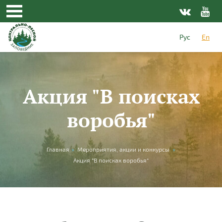
Skip to main content
Рус
En
Акция "В поисках
воробья"
You are here
Главная
»
Мероприятия, акции и конкурсы
»
Акция "В поисках воробья"