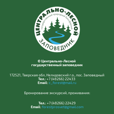
© Центрально-Лесной
государственный заповедник
172521, Тверская обл, Нелидовский г.о., пос. Заповедный
Тел.:
+7 (48266) 22433
Email:
c_forest@mail.ru
Бронирование экскурсий, проживания:
Тел.:
+7 (48266) 22429
Email:
forestprosvet@gmail.com