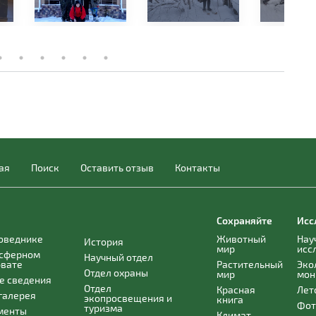
ая
Поиск
Оставить отзыв
Контакты
Сохраняйте
Исс
поведнике
Животный
Нау
История
мир
исс
осферном
Научный отдел
рвате
Растительный
Эко
Отдел охраны
мир
мон
е сведения
Отдел
Красная
Лет
галерея
экопросвещения и
книга
Фот
туризма
менты
Климат