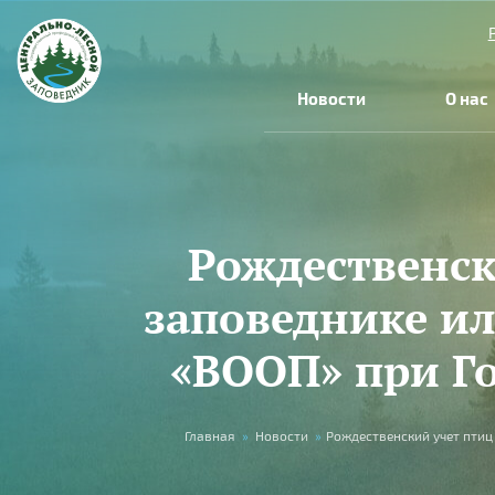
Перейти к основному содержанию
Новости
О нас
Рождественск
заповеднике ил
«ВООП» при Г
Вы здесь
Главная
»
Новости
»
Рождественский учет птиц