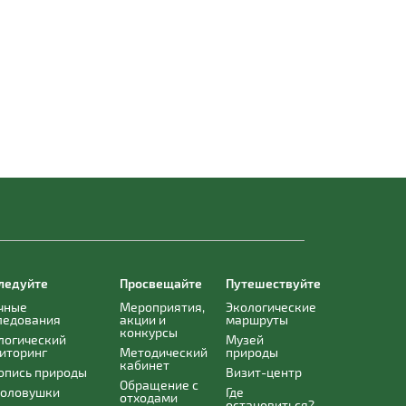
ледуйте
Просвещайте
Путешествуйте
чные
Мероприятия,
Экологические
ледования
акции и
маршруты
конкурсы
логический
Музей
иторинг
Методический
природы
кабинет
опись природы
Визит-центр
Обращение с
оловушки
Где
отходами
остановиться?