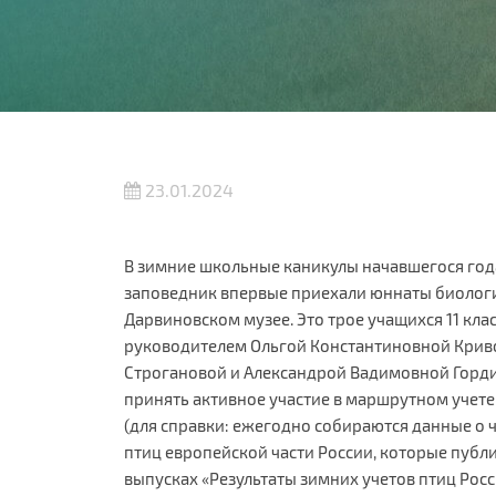
23.01.2024
В зимние школьные каникулы начавшегося го
заповедник впервые приехали юннаты биолог
Дарвиновском музее. Это трое учащихся 11 клас
руководителем Ольгой Константиновной Крив
Строгановой и Александрой Вадимовной Гордин
принять активное участие в маршрутном учет
(для справки: ежегодно собираются данные о
птиц европейской части России, которые публ
выпусках «Результаты зимних учетов птиц Росс