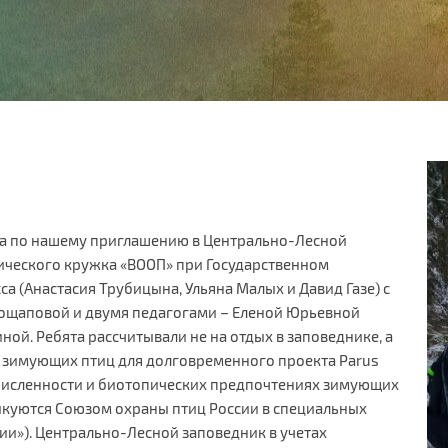
да по нашему приглашению в Центрально-Лесной
ического кружка «ВООП» при Государственном
са (Анастасия Трубицына, Ульяна Малых и Давид Газе) с
ощаповой и двумя педагогами – Еленой Юрьевной
ой. Ребята рассчитывали не на отдых в заповеднике, а
е зимующих птиц для долговременного проекта Parus
 численности и биотопических предпочтениях зимующих
икуются Союзом охраны птиц России в специальных
ии»). Центрально-Лесной заповедник в учетах