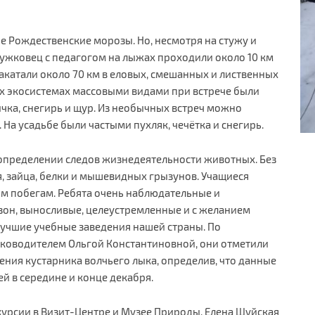
ые Рождественские морозы. Но, несмотря на стужу и
ружковец с педагогом на лыжах проходили около 10 км
акатали около 70 км в еловых, смешанных и лиственных
ных экосистемах массовыми видами при встрече были
ичка, снегирь и щур. Из необычных встреч можно
 На усадьбе были частыми пухляк, чечётка и снегирь.
 определении следов жизнедеятельности животных. Без
 зайца, белки и мышевидных грызунов. Учащиеся
им побегам. Ребята очень наблюдательные и
зон, выносливые, целеустремленные и с желанием
лучшие учебные заведения нашей страны. По
ководителем Ольгой Константиновной, они отметили
ения кустарника волчьего лыка, определив, что данные
й в середине и конце декабря.
урсии в Визит-Центре и Музее Природы. Елена Шуйская