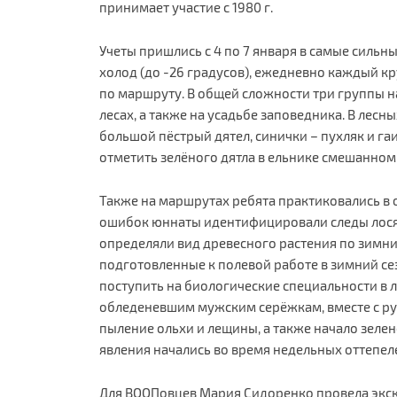
принимает участие с 1980 г.
Учеты пришлись с 4 по 7 января в самые сильн
холод (до -26 градусов), ежедневно каждый к
по маршруту. В общей сложности три группы н
лесах, а также на усадьбе заповедника. В лес
большой пёстрый дятел, синички – пухляк и га
отметить зелёного дятла в ельнике смешанном.
Также на маршрутах ребята практиковались в
ошибок юннаты идентифицировали следы лося,
определяли вид древесного растения по зимн
подготовленные к полевой работе в зимний се
поступить на биологические специальности в 
обледеневшим мужским серёжкам, вместе с ру
пыление ольхи и лещины, а также начало зелен
явления начались во время недельных оттепеле
Для ВООПовцев Мария Сидоренко провела экск