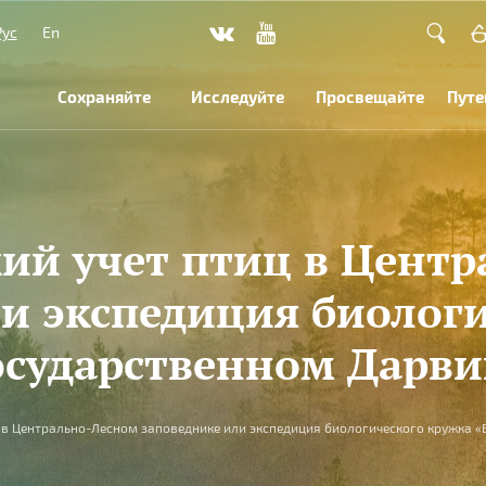
Рус
En
Сохраняйте
Исследуйте
Просвещайте
Путе
ий учет птиц в Цент
и экспедиция биолог
осударственном Дарви
 в Центрально-Лесном заповеднике или экспедиция биологического кружка 