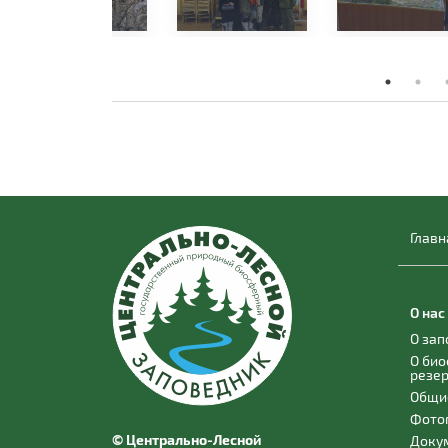
Главн
О нас
О за
О би
резе
Общи
Фото
© Центрально-Лесной
Доку