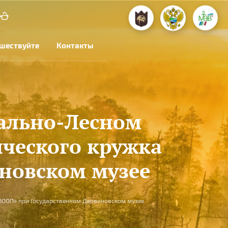
шествуйте
Контакты
рально-Лесном
ического кружка
новском музее
«ВООП» при Государственном Дарвиновском музее