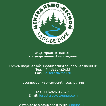
© Центрально-Лесной
государственный заповедник
172521, Тверская обл, Нелидовский г.о., пос. Заповедный
Тел.:
+7 (48266) 22433
Email:
c_forest@mail.ru
Бронирование экскурсий, проживания:
Тел.:
+7 (48266) 22429
Email:
forestprosvet@gmail.com
Автор фото в слайдере и меню:
Иванов Д.Г.