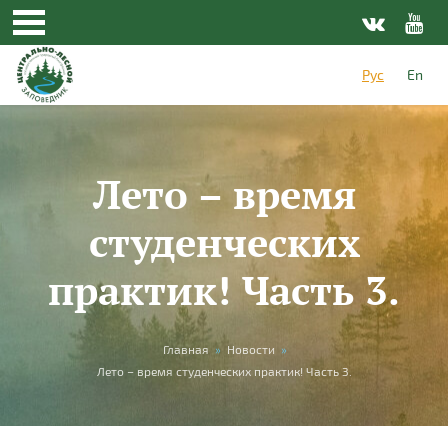
Перейти к основному содержанию
Рус
En
Лето – время
студенческих
практик! Часть 3.
Вы здесь
Главная
»
Новости
»
Лето – время студенческих практик! Часть 3.