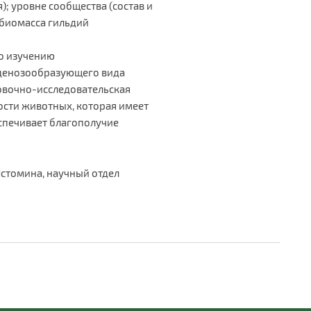
; уровне сообщества (состав и
 биомасса гильдий
о изучению
 ценозообразующего вида
овочно-исследовательская
ости животных, которая имеет
спечивает благополучие
Истомина, научный отдел