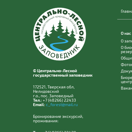
Главн
О нас
О за
О би
резе
Общи
Фото
© Центрально-Лесной
Доку
государственный заповедник
Биор
цент
172521, Тверская обл,
Вака
Нелидовский
г.о., пос. Заповедный
Тел.:
+7 (48266) 22433
Email:
c_forest@mail.ru
Бронирование экскурсий,
проживания: