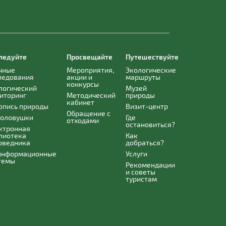
ледуйте
Просвещайте
Путешествуйте
чные
Мероприятия,
Экологические
ледования
акции и
маршруты
конкурсы
логический
Музей
иторинг
Методический
природы
кабинет
опись природы
Визит-центр
Обращение с
оловушки
Где
отходами
остановиться?
ктронная
лиотека
Как
оведника
добраться?
информационные
Услуги
темы
Рекомендации
и советы
туристам