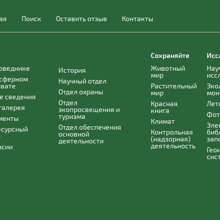
ая
Поиск
Оставить отзыв
Контакты
Сохраняйте
Исс
поведнике
Животный
Нау
История
мир
исс
осферном
Научный отдел
рвате
Растительный
Эко
Отдел охраны
мир
мон
е сведения
Отдел
Красная
Лет
галерея
экопросвещения и
книга
Фот
туризма
менты
Климат
Эле
Отдел обеспечения
есурсный
Контрольная
биб
основной
р
(надзорная)
зап
деятельности
деятельность
нсии
Гео
сис