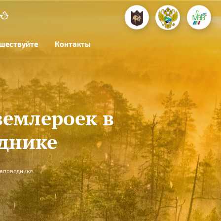
шествуйте
Контакты
емлероек в
днике
заповеднике