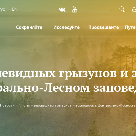
Рус
En
Сохраняйте
Исследуйте
Просвещайте
Путе
евидных грызунов и з
рально-Лесном запове
Новости
»
Учеты мышевидных грызунов и землероек в Центрально-Лесном 