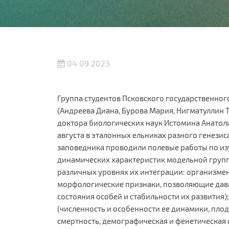
04.09.2023
Группа студентов Псковского государственног
(Андреева Диана, Бурова Мария, Нигматуллин 
доктора биологических наук Истомина Анатоли
августа в эталонных ельниках разного генези
заповедника проводили полевые работы по и
динамических характеристик модельной груп
различных уровнях их интеграции: организме
морфологические признаки, позволяющие дав
состояния особей и стабильности их развития
(численность и особенности ее динамики, пло
смертность, демографическая и фенетическая 