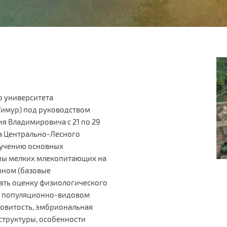
о университета
Тимур) под руководством
я Владимировича с 21 по 29
са Центрально-Лесного
зучению основных
пы мелких млекопитающих на
нном (базовые
ать оценку физиологического
); популяционно-видовом
довитость, эмбриональная
структуры, особенности