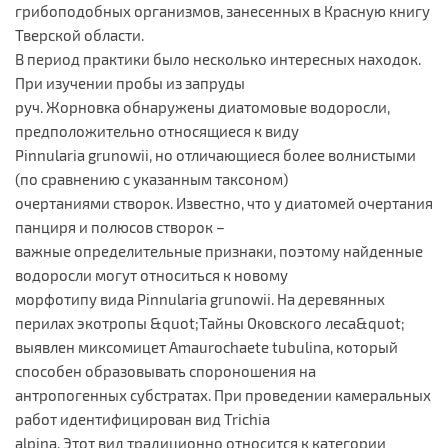
грибоподобных организмов, занесенных в Красную книгу
Тверской области.
В период практики было несколько интересных находок.
При изучении пробы из запруды
руч. Жорновка обнаружены диатомовые водоросли,
предположительно относящиеся к виду
Pinnularia grunowii, но отличающиеся более волнистыми
(по сравнению с указанным таксоном)
очертаниями створок. Известно, что у диатомей очертания
панциря и полюсов створок –
важные определительные признаки, поэтому найденные
водоросли могут относиться к новому
морфотипу вида Pinnularia grunowii. На деревянных
перилах экотропы &quot;Тайны Оковского леса&quot;
выявлен миксомицет Amaurochaete tubulina, который
способен образовывать спороношения на
антропогенных субстратах. При проведении камеральных
работ идентифицирован вид Trichia
alpina. Этот вид традиционно относится к категории