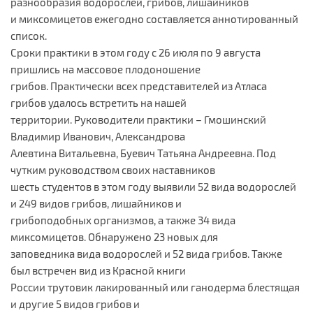
разнообразия водорослей, грибов, лишайников
и миксомицетов ежегодно составляется аннотированный
список.
Сроки практики в этом году с 26 июля по 9 августа
пришлись на массовое плодоношение
грибов. Практически всех представителей из Атласа
грибов удалось встретить на нашей
территории. Руководители практики – Гмошинский
Владимир Иванович, Александрова
Алевтина Витальевна, Буевич Татьяна Андреевна. Под
чутким руководством своих наставников
шесть студентов в этом году выявили 52 вида водорослей
и 249 видов грибов, лишайников и
грибоподобных организмов, а также 34 вида
миксомицетов. Обнаружено 23 новых для
заповедника вида водорослей и 52 вида грибов. Также
был встречен вид из Красной книги
России трутовик лакированный или ганодерма блестящая
и другие 5 видов грибов и