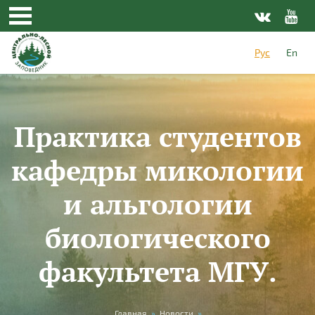
Перейти к основному содержанию
Рус
En
Практика студентов
кафедры микологии
и альгологии
биологического
факультета МГУ.
Главная
»
Новости
»