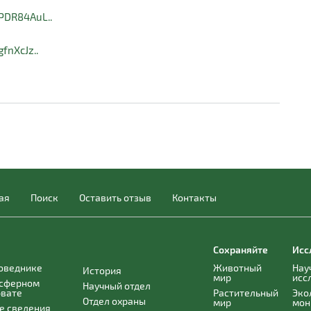
DPDR84AuL..
fnXcJz..
ая
Поиск
Оставить отзыв
Контакты
Сохраняйте
Исс
поведнике
Животный
Нау
История
мир
исс
осферном
Научный отдел
рвате
Растительный
Эко
Отдел охраны
мир
мон
е сведения