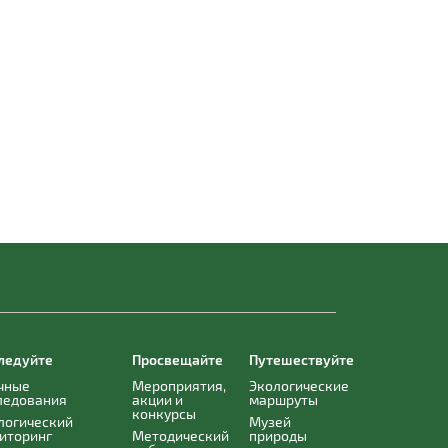
ледуйте
Просвещайте
Путешествуйте
чные
Мероприятия,
Экологические
ледования
акции и
маршруты
конкурсы
логический
Музей
иторинг
Методический
природы