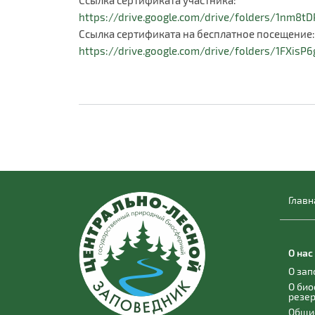
https://drive.google.com/drive/folders/1nm8t
Ссылка сертификата на бесплатное посещение:
https://drive.google.com/drive/folders/1FXisP6g
Главн
О нас
О за
О би
резе
Общи