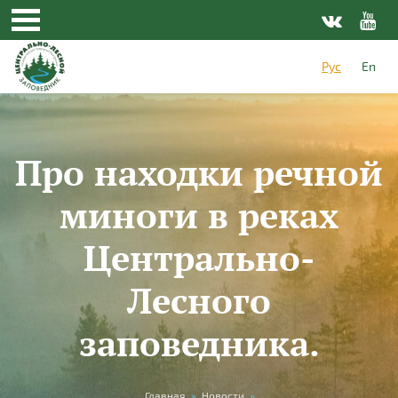
Перейти к основному содержанию
Рус
En
Про находки речной
миноги в реках
Центрально-
Лесного
заповедника.
Главная
»
Новости
»