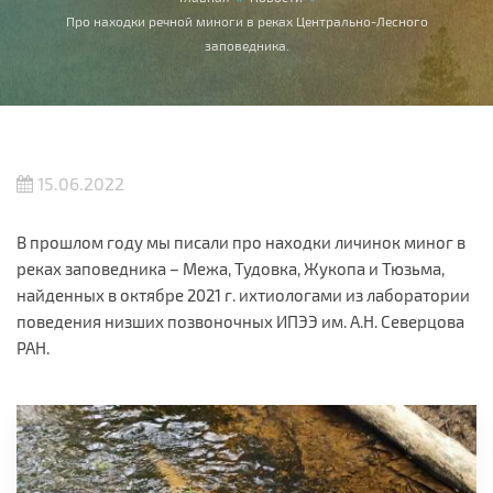
Вы здесь
Про находки речной миноги в реках Центрально-Лесного
заповедника.
15.06.2022
В прошлом году мы писали про находки личинок миног в
реках заповедника – Межа, Тудовка, Жукопа и Тюзьма,
найденных в октябре 2021 г. ихтиологами из лаборатории
поведения низших позвоночных ИПЭЭ им. А.Н. Северцова
РАН.