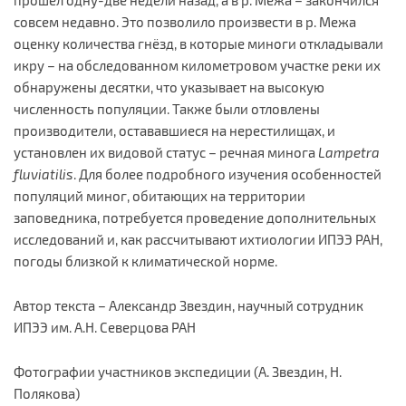
прошёл одну-две недели назад, а в р. Межа – закончился
совсем недавно. Это позволило произвести в р. Межа
оценку количества гнёзд, в которые миноги откладывали
икру – на обследованном километровом участке реки их
обнаружены десятки, что указывает на высокую
численность популяции. Также были отловлены
производители, остававшиеся на нерестилищах, и
установлен их видовой статус – речная минога
Lampetra
fluviatilis
. Для более подробного изучения особенностей
популяций миног, обитающих на территории
заповедника, потребуется проведение дополнительных
исследований и, как рассчитывают ихтиологии ИПЭЭ РАН,
погоды близкой к климатической норме.
Автор текста – Александр Звездин, научный сотрудник
ИПЭЭ им. А.Н. Северцова РАН
Фотографии участников экспедиции (А. Звездин, Н.
Полякова)