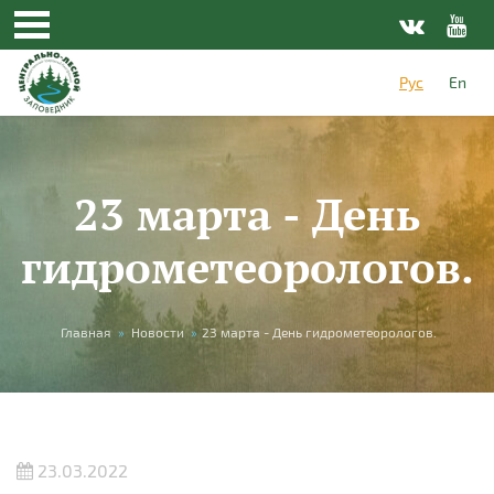
Перейти к основному содержанию
Рус
En
23 марта - День
гидрометеорологов.
Вы здесь
Главная
»
Новости
»
23 марта - День гидрометеорологов.
23.03.2022