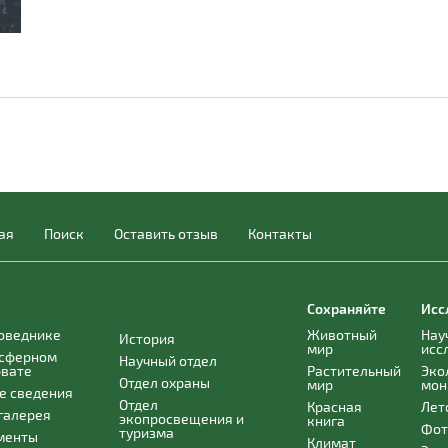
ая
Поиск
Оставить отзыв
Контакты
Сохраняйте
Исс
поведнике
Животный
Нау
История
мир
исс
осферном
Научный отдел
рвате
Растительный
Эко
Отдел охраны
мир
мон
е сведения
Отдел
Красная
Лет
галерея
экопросвещения и
книга
Фот
туризма
менты
Климат