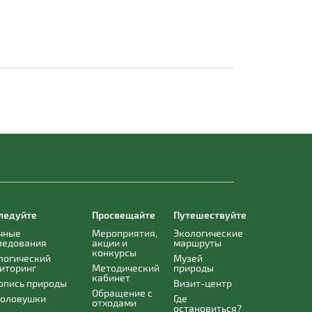
ледуйте
Просвещайте
Путешествуйте
чные
Мероприятия,
Экологические
ледования
акции и
маршруты
конкурсы
логический
Музей
иторинг
Методический
природы
кабинет
опись природы
Визит-центр
Обращение с
оловушки
Где
отходами
остановиться?