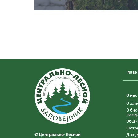
Главн
О нас
О за
О би
резе
Общи
Фото
© Центрально-Лесной
Доку