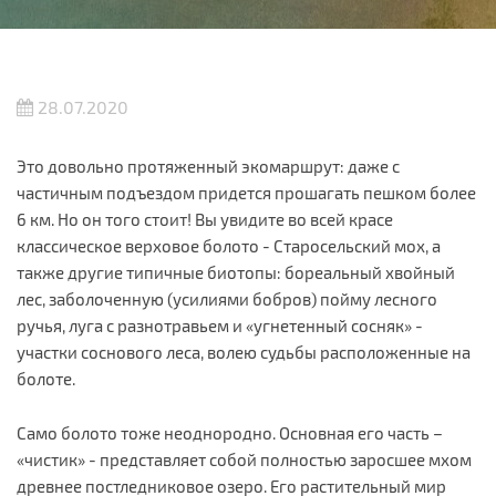
28.07.2020
Это довольно протяженный экомаршрут: даже с
частичным подъездом придется прошагать пешком более
6 км. Но он того стоит! Вы увидите во всей красе
классическое верховое болото - Старосельский мох, а
также другие типичные биотопы: бореальный хвойный
лес, заболоченную (усилиями бобров) пойму лесного
ручья, луга с разнотравьем и «угнетенный сосняк» -
участки соснового леса, волею судьбы расположенные на
болоте.
Само болото тоже неоднородно. Основная его часть –
«чистик» - представляет собой полностью заросшее мхом
древнее постледниковое озеро. Его растительный мир