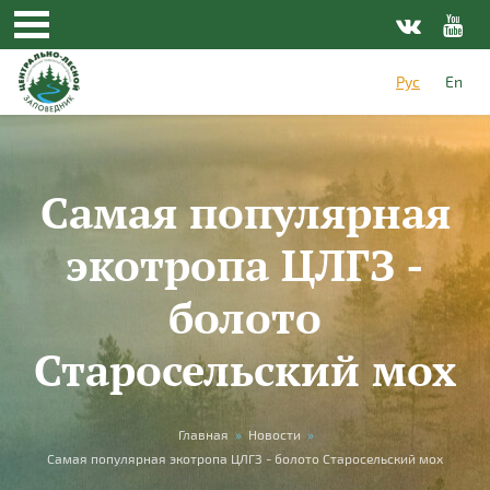
Перейти к основному содержанию
Рус
En
Самая популярная
экотропа ЦЛГЗ -
болото
Старосельский мох
Вы здесь
Главная
»
Новости
»
Самая популярная экотропа ЦЛГЗ - болото Старосельский мох