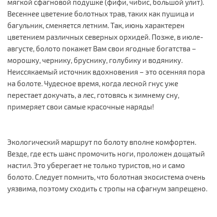
мягкой сфагновой подушке (фифи, чибис, большой улит).
Весеннее цветение болотных трав, таких как пушица и
багульник, сменяется летним. Так, июнь характерен
цветением различных северных орхидей. Позже, в июле-
августе, болото покажет Вам свои ягодные богатства –
морошку, чернику, бруснику, голубику и водянику.
Неиссякаемый источник вдохновения – это осенняя пора
на болоте. Чудесное время, когда лесной гнус уже
перестает докучать, а лес, готовясь к зимнему сну,
примеряет свои самые красочные наряды!
Экологический маршрут по болоту вполне комфортен.
Везде, где есть шанс промочить ноги, проложен дощатый
настил. Это уберегает не только туристов, но и само
болото. Следует помнить, что болотная экосистема очень
уязвима, поэтому сходить с тропы на сфагнум запрещено.