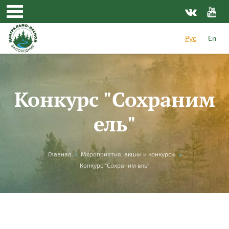
Перейти к основному содержанию
Рус
En
Конкурс "Сохраним
ель"
Вы здесь
Главная
»
Мероприятия, акции и конкурсы
»
Конкурс "Сохраним ель"