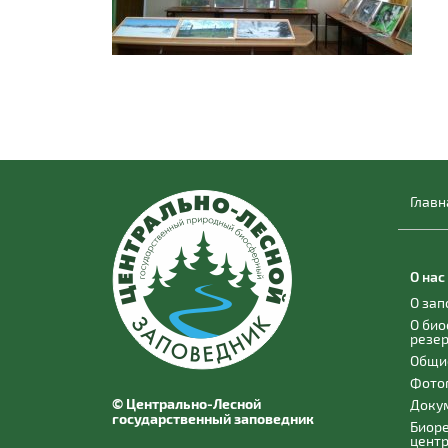
Главн
О нас
О за
О би
резе
Общи
Фото
© Центрально-Лесной
Доку
государственный заповедник
Биор
цент