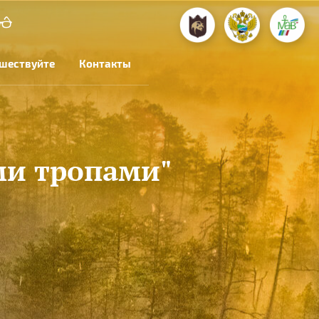
шествуйте
Контакты
ми тропами"