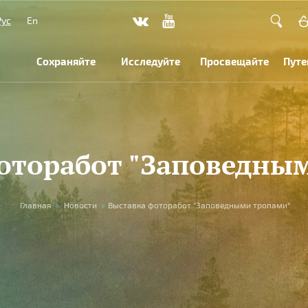
Рус
En
Сохраняйте
Исследуйте
Просвещайте
Путе
оторабот "Заповедны
Главная
»
Новости
»
Выставка фоторабот "Заповедными тропами"