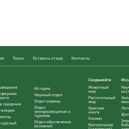
ая
Поиск
Оставить отзыв
Контакты
Сохраняйте
Исс
поведнике
Животный
Нау
История
мир
исс
осферном
Научный отдел
рвате
Растительный
Эко
Отдел охраны
мир
мон
е сведения
Отдел
Красная
Лет
галерея
экопросвещения и
книга
Фот
туризма
менты
Климат
Эле
Отдел обеспечения
есурсный
Контрольная
биб
основной
р
(надзорная)
зап