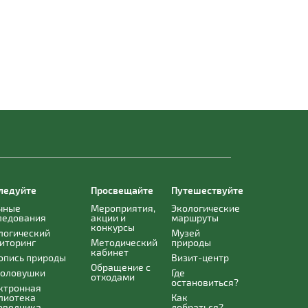
ледуйте
Просвещайте
Путешествуйте
чные
Мероприятия,
Экологические
ледования
акции и
маршруты
конкурсы
логический
Музей
иторинг
Методический
природы
кабинет
опись природы
Визит-центр
Обращение с
оловушки
Где
отходами
остановиться?
ктронная
лиотека
Как
оведника
добраться?