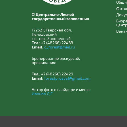
Общи
Фото
© Центрально-Лесной
Доку
государственный заповедник
Биор
цент
172521, Тверская обл,
Вака
Нелидовский
г.о., пос. Заповедный
Тел.:
+7 (48266) 22433
Email:
c_forest@mail.ru
Бронирование экскурсий,
проживания:
Тел.:
+7 (48266) 22429
Email:
forestprosvet@gmail.com
Автор фото в слайдере и меню:
Иванов Д.Г.