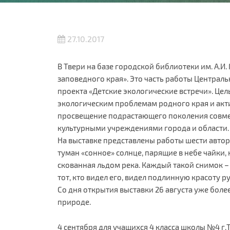
27.10.2017
В Твери на базе городской библиотеки им. А.И
заповедного края». Это часть работы Централ
проекта «Детские экологические встречи». Цел
экологическим проблемам родного края и акт
просвещение подрастающего поколения совме
культурными учреждениями города и области.
На выставке представлены работы шести автор
туман «сонное» солнце, парящие в небе чайки,
скованная льдом река. Каждый такой снимок –
тот, кто видел его, видел подлинную красоту 
Со дня открытия выставки 26 августа уже боле
природе.
4 сентября для учащихся 4 класса школы №4 г