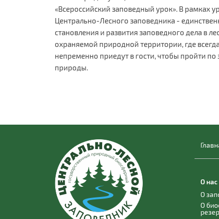
«Всероссийский заповедный урок». В рамках у
Центрально-Лесного заповедника - единственно
становления и развития заповедного дела в лес
охраняемой природной территории, где всегда р
непременно приедут в гости, чтобы пройти по
природы.
Главн
О нас
О за
О би
резе