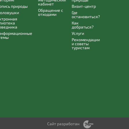
кабинет
опись природы
Визит-центр
Обращение с
оловушки
Где
отходами
остановиться?
ктронная
лиотека
Как
оведника
добраться?
информационные
Услуги
темы
Рекомендации
и советы
туристам
Сайт разработан