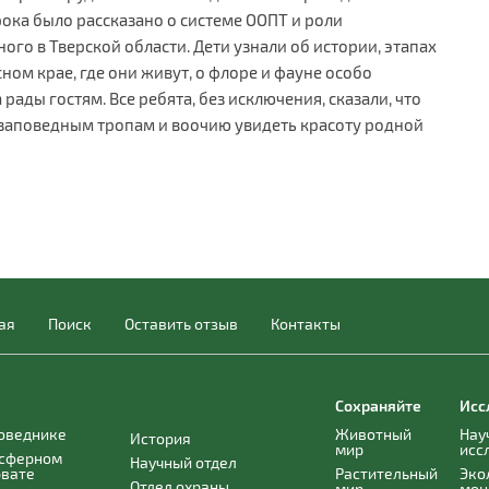
рока было рассказано о системе ООПТ и роли
го в Тверской области. Дети узнали об истории, этапах
ном крае, где они живут, о флоре и фауне особо
ады гостям. Все ребята, без исключения, сказали, что
 заповедным тропам и воочию увидеть красоту родной
ая
Поиск
Оставить отзыв
Контакты
Сохраняйте
Исс
поведнике
Животный
Нау
История
мир
исс
осферном
Научный отдел
рвате
Растительный
Эко
Отдел охраны
мир
мон