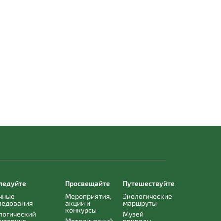
ледуйте
Просвещайте
Путешествуйте
чные
Мероприятия,
Экологические
ледования
акции и
маршруты
конкурсы
логический
Музей
иторинг
Методический
природы