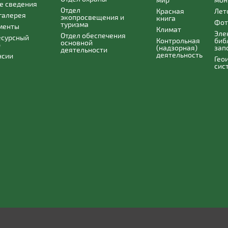
е сведения
Отдел
Красная
Лет
галерея
экопросвещения и
книга
Фот
туризма
менты
Климат
Эле
Отдел обеспечения
есурсный
Контрольная
биб
основной
р
(надзорная)
зап
деятельности
деятельность
нсии
Гео
сис