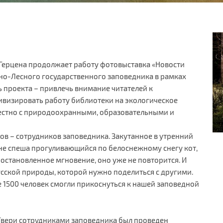
. Герцена продолжает работу фотовыставка «Новости
ьно-Лесного государственного заповедника в рамках
ь проекта – привлечь внимание читателей к
ивизировать работу библиотеки на экологическое
стно с природоохранными, образовательными и
ов – сотрудников заповедника. Закутанное в утренний
 не спеша прогуливающийся по белоснежному снегу кот,
 остановленное мгновение, оно уже не повторится. И
русской природы, которой нужно поделиться с другими.
е 1500 человек смогли прикоснуться к нашей заповедной
.Твери сотрудниками заповедника был проведен