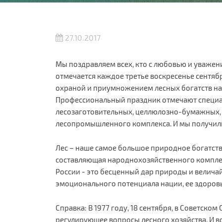
27.10.2017
Мы поздравляем всех, кто с любовью и уважени
отмечается каждое третье воскресенье сентябр
охраной и приумножением лесных богатств наш
Профессиональный праздник отмечают специал
лесозаготовительных, целлюлозно-бумажных,
лесопромышленного комплекса. И мы получили
Лес – наше самое большое природное богатств
составляющая народнохозяйственного комплек
России - это бесценный дар природы и велича
эмоционального потенциала нации, ее здоровь
Справка: В 1977 году, 18 сентября, в Советско
регулирующее вопросы лесного хозяйства. И в