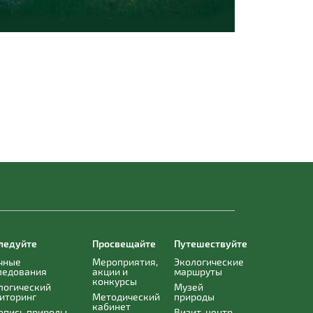
ледуйте
Просвещайте
Путешествуйте
чные
Мероприятия,
Экологические
ледования
акции и
маршруты
конкурсы
логический
Музей
иторинг
Методический
природы
кабинет
опись природы
Визит-центр