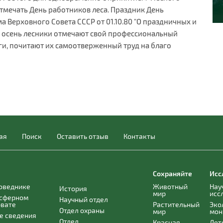
тмечать День работников леса. Праздник День
 Верховного Совета СССР от 01.10.80 "О праздничных и
ую осень лесники отмечают свой профессиональный
уги, почитают их самоотверженный труд на благо
ая
Поиск
Оставить отзыв
Контакты
Сохраняйте
Исс
поведнике
Животный
Нау
История
мир
исс
осферном
Научный отдел
рвате
Растительный
Эко
Отдел охраны
мир
мон
е сведения
Отдел
Красная
Лет