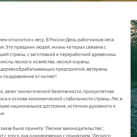
ем относится к лесу. В России День работников леса
я. Это праздник людей, жизнь которых связана с
ей страны, с заготовкой и переработкой древесины.
исты лесного хозяйства, лесной охраны,
 деревообрабатывающих предприятий, ветераны
 поздравление от коллег!
о, залог экологической безопасности, приоритетная
са и основа экономической стабильности страны. Лес в
йшее национальное достояние, источник духовного и
я.
м Союзе было принято "Лесное законодательство",
от с этого дня одновременно с принятием "Лесного