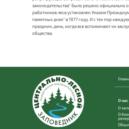
законодательства" было решено официально о
работников леса установлен Указом Президиума
памятных днях" в 1977 году. И с тех пор кажд
праздник, день, когда все вспоминают их засл
общества.
Главн
О нас
О за
О би
резе
Общи