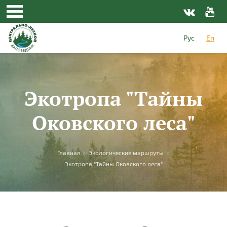
Skip to main content
Рус
En
Экотропа "Тайны
Оковского леса"
You are here
Главная
»
Экологические маршруты
»
Экотропа "Тайны Оковского леса"