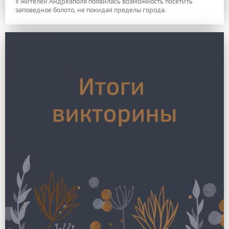
У жителей Андреаполя появилась возможность посетить
заповедное болото, не покидая пределы города.