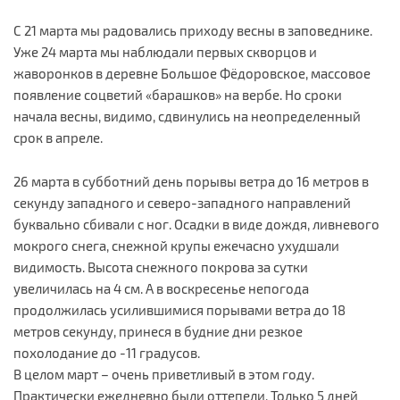
С 21 марта мы радовались приходу весны в заповеднике.
Уже 24 марта мы наблюдали первых скворцов и
жаворонков в деревне Большое Фёдоровское, массовое
появление соцветий «барашков» на вербе. Но сроки
начала весны, видимо, сдвинулись на неопределенный
срок в апреле.
26 марта в субботний день порывы ветра до 16 метров в
секунду западного и северо-западного направлений
буквально сбивали с ног. Осадки в виде дождя, ливневого
мокрого снега, снежной крупы ежечасно ухудшали
видимость. Высота снежного покрова за сутки
увеличилась на 4 см. А в воскресенье непогода
продолжилась усилившимися порывами ветра до 18
метров секунду, принеся в будние дни резкое
похолодание до -11 градусов.
В целом март – очень приветливый в этом году.
Практически ежедневно были оттепели. Только 5 дней