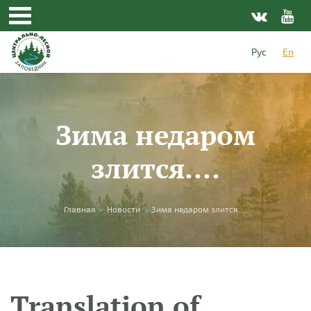
Skip to main content
Рус
En
Зима недаром
злится….
You are here
Главная
»
Новости
»
Зима недаром злится….
Translation of