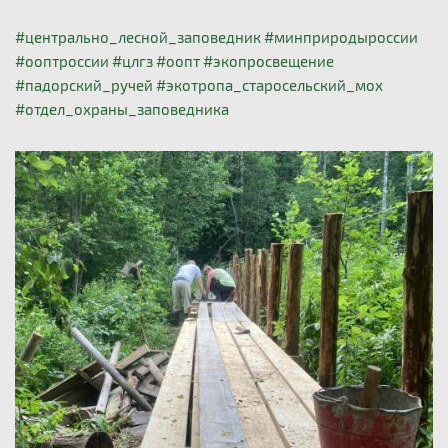
#центрально_лесной_заповедник
#минприродыроссии
#ооптроссии
#цлгз
#оопт
#экопросвещение
#падорский_ручей
#экотропа_старосельский_мох
#отдел_охраны_заповедника