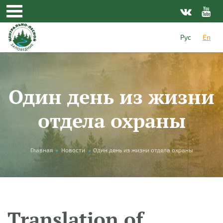
Skip to main content
Рус
En
Один день из жизни
отдела охраны
You are here
Главная
»
Новости
»
Один день из жизни отдела охраны
Translation of