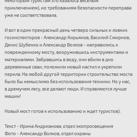
некоторым туристам это казалось веселым
приключением), но требованиям безопасности переправа
уже не соответствовала.
И вот в один прекрасный день четверо сильных и ловких
госинспекторов - Александр Кирьянов, Василий Смирнов,
Денис Шубенко и Александр Волков - направились к
поврежденному мосту, вооружившись инструментами и
материалами. Забравшись в воду, они вбили в дно
деревянные сваи, положили новый настил и укрепили
перила. На любой другой территории строительство моста
было бы немыслимо без использования техники. Но у нас,
в дремучем лесу, все делают люди. И справляются лучше
машин!
Новый мост готов к использованию и ждет туристов).
Текст - Ирина Андрианова, отдел экопросвещения
Фото - Александр Волков, отдел охраны