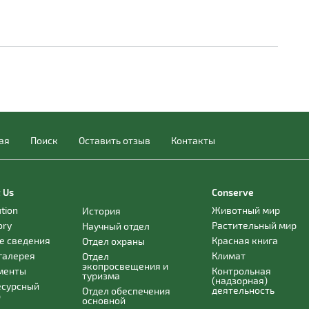
ая
Поиск
Оставить отзыв
Контакты
 Us
Conserve
ution
Животный мир
История
ory
Растительный мир
Научный отдел
е сведения
Красная книга
Отдел охраны
галерея
Климат
Отдел
экопросвещения и
менты
Контрольная
туризма
(надзорная)
есурсный
деятельность
Отдел обеспечения
р
основной