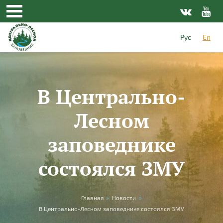
Skip to main content
Рус
En
В Центрально-
Лесном
заповеднике
состоялся ЗМУ
You are here
Главная
»
Новости
»
В Центрально-Лесном заповеднике состоялся ЗМУ