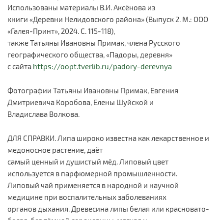
Использованы материалы В.И. Аксёнова из
книги «Деревни Нелидовского района» (Выпуск 2. М.: ООО
«Галея-Принт», 2024. С. 115-118),
также Татьяны Ивановны Примак, члена Русского
географического общества, «Падоры, деревня»
с сайта
https://oopt.tverlib.ru/padory-derevnya
Фотографии Татьяны Ивановны Примак, Евгения
Дмитриевича Коробова, Елены Шуйской и
Владислава Волкова.
ДЛЯ СПРАВКИ. Липа широко известна как лекарственное и
медоносное растение, даёт
самый ценный и душистый мёд. Липовый цвет
используется в парфюмерной промышленности.
Липовый чай применяется в народной и научной
медицине при воспалительных заболеваниях
органов дыхания. Древесина липы белая или красновато-