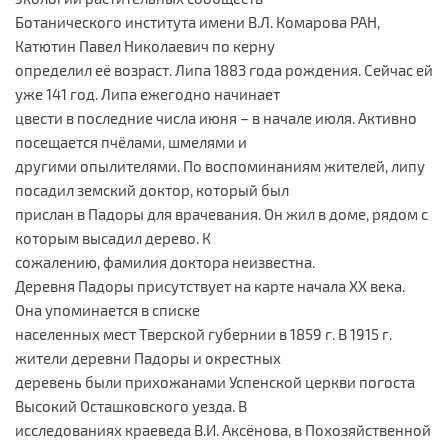
Ботанического института имени В.Л. Комарова РАН,
Катютин Павел Николаевич по керну
определил её возраст. Липа 1883 года рождения. Сейчас ей
уже 141 год. Липа ежегодно начинает
цвести в последние числа июня – в начале июля. Активно
посещается пчёлами, шмелями и
другими опылителями. По воспоминаниям жителей, липу
посадил земский доктор, который был
прислан в Падоры для врачевания. Он жил в доме, рядом с
которым высадил дерево. К
сожалению, фамилия доктора неизвестна.
Деревня Падоры присутствует на карте начала ХХ века.
Она упоминается в списке
населенных мест Тверской губернии в 1859 г. В 1915 г.
жители деревни Падоры и окрестных
деревень были прихожанами Успенской церкви погоста
Высокий Осташковского уезда. В
исследованиях краеведа В.И. Аксёнова, в Похозяйственной