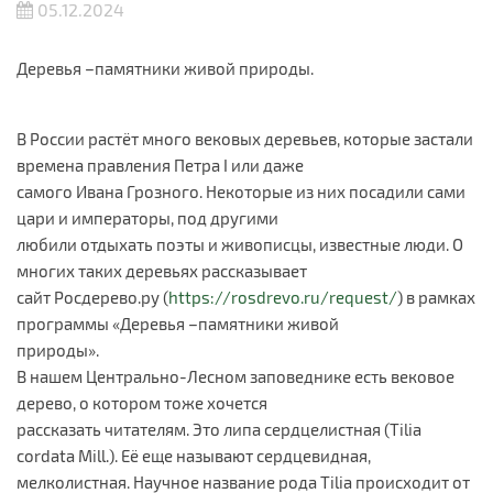
05.12.2024
Деревья –памятники живой природы.
В России растёт много вековых деревьев, которые застали
времена правления Петра I или даже
самого Ивана Грозного. Некоторые из них посадили сами
цари и императоры, под другими
любили отдыхать поэты и живописцы, известные люди. О
многих таких деревьях рассказывает
сайт Росдерево.ру (
https://rosdrevo.ru/request/
) в рамках
программы «Деревья –памятники живой
природы».
В нашем Центрально-Лесном заповеднике есть вековое
дерево, о котором тоже хочется
рассказать читателям. Это липа сердцелистная (Tilia
cordata Mill.). Её еще называют сердцевидная,
мелколистная. Научное название рода Tilia происходит от