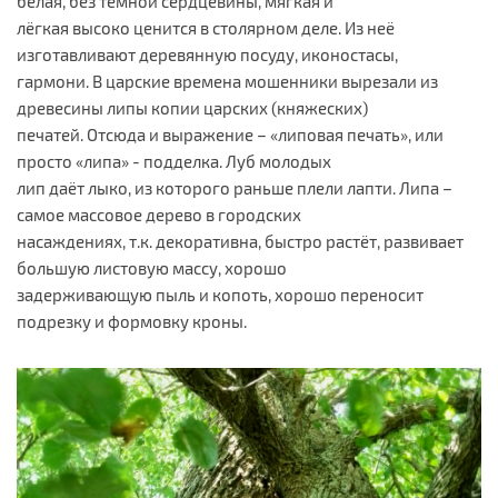
белая, без тёмной сердцевины, мягкая и
лёгкая высоко ценится в столярном деле. Из неё
изготавливают деревянную посуду, иконостасы,
гармони. В царские времена мошенники вырезали из
древесины липы копии царских (княжеских)
печатей. Отсюда и выражение – «липовая печать», или
просто «липа» - подделка. Луб молодых
лип даёт лыко, из которого раньше плели лапти. Липа –
самое массовое дерево в городских
насаждениях, т.к. декоративна, быстро растёт, развивает
большую листовую массу, хорошо
задерживающую пыль и копоть, хорошо переносит
подрезку и формовку кроны.