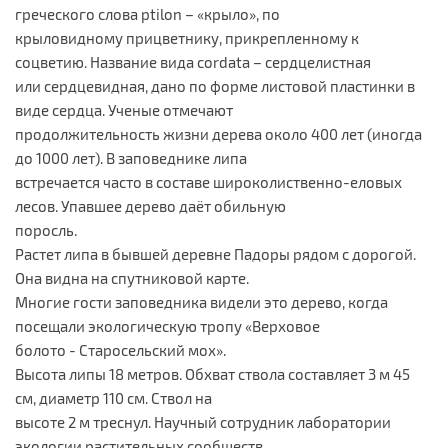
греческого слова ptilon – «крыло», по
крыловидному прицветнику, прикрепленному к
соцветию. Название вида cordata – сердцелистная
или сердцевидная, дано по форме листовой пластинки в
виде сердца. Ученые отмечают
продолжительность жизни дерева около 400 лет (иногда
до 1000 лет). В заповеднике липа
встречается часто в составе широколиственно-еловых
лесов. Упавшее дерево даёт обильную
поросль.
Растет липа в бывшей деревне Падоры рядом с дорогой.
Она видна на спутниковой карте.
Многие гости заповедника видели это дерево, когда
посещали экологическую тропу «Верховое
болото - Старосельский мох».
Высота липы 18 метров. Обхват ствола составляет 3 м 45
см, диаметр 110 см. Ствол на
высоте 2 м треснул. Научный сотрудник лаборатории
экологии растительных сообществ