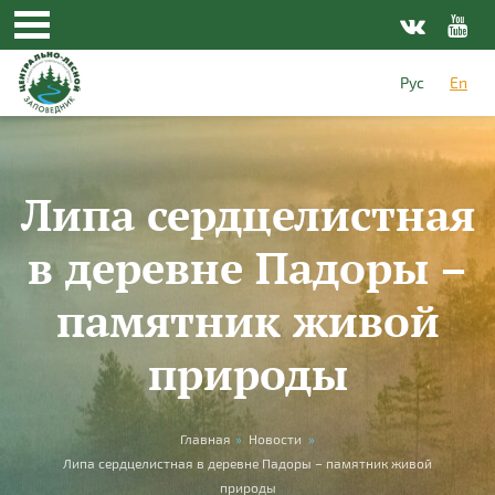
Skip to main content
Рус
En
Липа сердцелистная
в деревне Падоры –
памятник живой
природы
You are here
Главная
»
Новости
»
Липа сердцелистная в деревне Падоры – памятник живой
природы