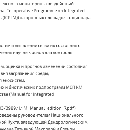
ексного мониторинга воздействий
nal Co-operative Programme on Integrated
ems (ICP IM)) на пробных площадях стационара
стем и выявление связи их состояния с
чения научных основ для контроля
м, оценка и прогноз изменений состояния
вня загрязнения среды;
я экосистем.
ких и биотических подпрограмм МСП КМ
ве (Manual for Integrated
703/3989/1/IM_Manual_edition_7.pdf).
роведены руководителем Национального
ой Кухта, заведующей Дендрологическим
Баумана Татьяной Махровой и Еленой