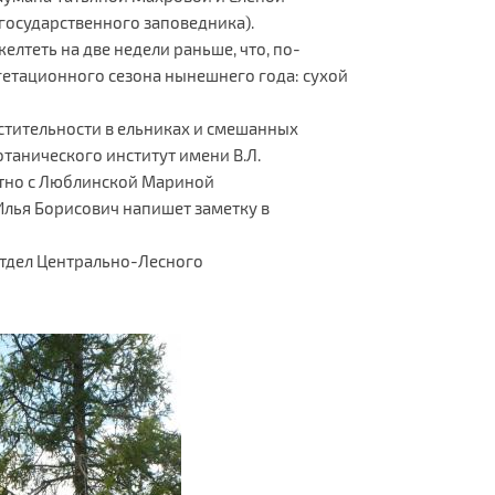
государственного заповедника).
елтеть на две недели раньше, что, по-
гетационного сезона нынешнего года: сухой
астительности в ельниках и смешанных
танического институт имени В.Л.
стно с Люблинской Мариной
Илья Борисович напишет заметку в
отдел Центрально-Лесного