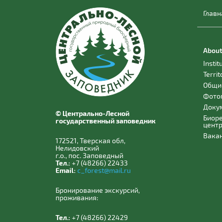
Главн
About
Instit
Territ
Общи
Фото
Доку
© Центрально-Лесной
Биор
государственный заповедник
цент
Вака
172521, Тверская обл,
Нелидовский
г.о., пос. Заповедный
Тел.:
+7 (48266) 22433
Email:
c_forest@mail.ru
Бронирование экскурсий,
проживания:
Тел.:
+7 (48266) 22429