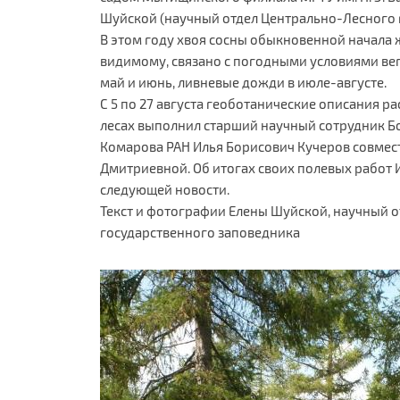
Шуйской (научный отдел Центрально-Лесного 
В этом году хвоя сосны обыкновенной начала ж
видимому, связано с погодными условиями ве
май и июнь, ливневые дожди в июле-августе.
С 5 по 27 августа геоботанические описания р
лесах выполнил старший научный сотрудник Бо
Комарова РАН Илья Борисович Кучеров совме
Дмитриевной. Об итогах своих полевых работ 
следующей новости.
Текст и фотографии Елены Шуйской, научный 
государственного заповедника