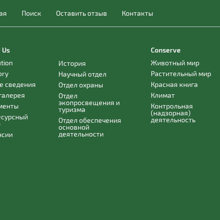
ая
Поиск
Оставить отзыв
Контакты
 Us
Conserve
ution
Животный мир
История
ory
Растительный мир
Научный отдел
е сведения
Красная книга
Отдел охраны
галерея
Климат
Отдел
экопросвещения и
менты
Контрольная
туризма
(надзорная)
есурсный
деятельность
Отдел обеспечения
р
основной
деятельности
нсии