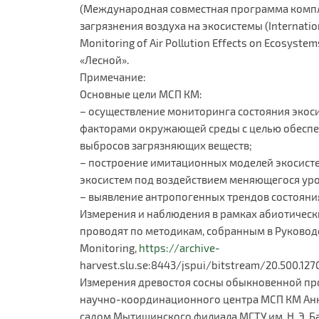
(Международная совместная программа компл
загрязнения воздуха на экосистемы (Internatio
Monitoring of Air Pollution Effects on Ecosyst
«Лесной».
Примечание:
Основные цели МСП КМ:
– осуществление мониторинга состояния экоси
факторами окружающей среды с целью обеспе
выбросов загрязняющих веществ;
– построение имитационных моделей экосисте
экосистем под воздействием меняющегося уро
– выявление антропогенных трендов состояни
Измерения и наблюдения в рамках абиотичес
проводят по методикам, собранным в Руководст
Monitoring,
https://archive-
harvest.slu.se:8443/jspui/bitstream/20.500.12
Измерения древостоя сосны обыкновенной п
научно-координационного центра МСП КМ Анн
садом Мытищинского филиала МГТУ им. Н. Э. 