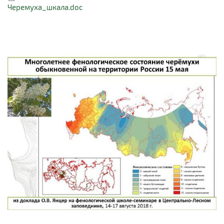
Черемуха_шкала.doc