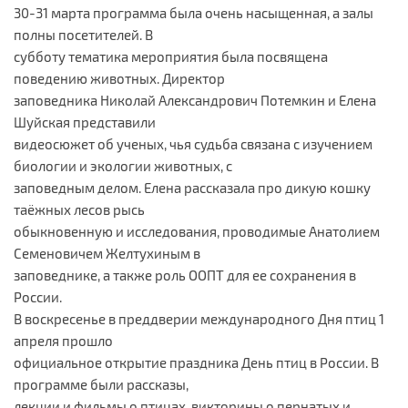
30-31 марта программа была очень насыщенная, а залы
полны посетителей. В
субботу тематика мероприятия была посвящена
поведению животных. Директор
заповедника Николай Александрович Потемкин и Елена
Шуйская представили
видеосюжет об ученых, чья судьба связана с изучением
биологии и экологии животных, с
заповедным делом. Елена рассказала про дикую кошку
таёжных лесов рысь
обыкновенную и исследования, проводимые Анатолием
Семеновичем Желтухиным в
заповеднике, а также роль ООПТ для ее сохранения в
России.
В воскресенье в преддверии международного Дня птиц 1
апреля прошло
официальное открытие праздника День птиц в России. В
программе были рассказы,
лекции и фильмы о птицах, викторины о пернатых и