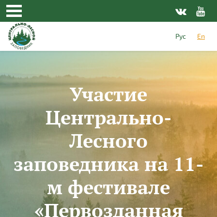
Skip to main content
Рус
En
Участие
Центрально-
Лесного
заповедника на 11-
м фестивале
«Первозданная