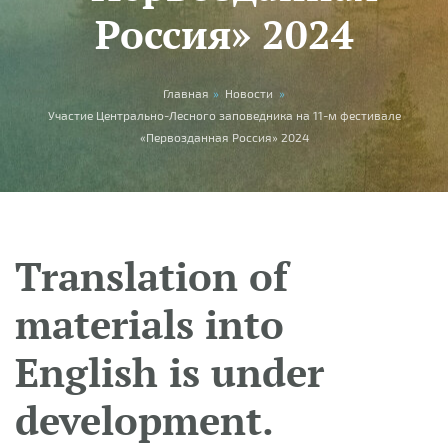
Россия» 2024
You are here
Главная
»
Новости
»
Участие Центрально-Лесного заповедника на 11-м фестивале
«Первозданная Россия» 2024
Translation of
materials into
English is under
development.