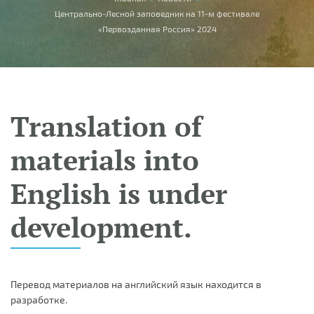
You are here
Центрально-Лесной заповедник на 11-м фестивале
«Первозданная Россия» 2024
Translation of
materials into
English is under
development.
Перевод материалов на английский язык находится в
разработке.