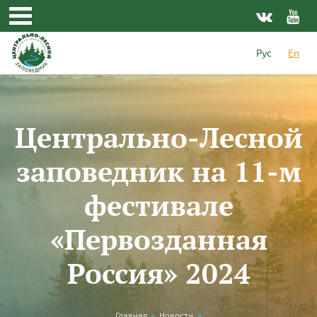
Skip to main content
Рус
En
Центрально-Лесной
заповедник на 11-м
фестивале
«Первозданная
Россия» 2024
Главная
»
Новости
»