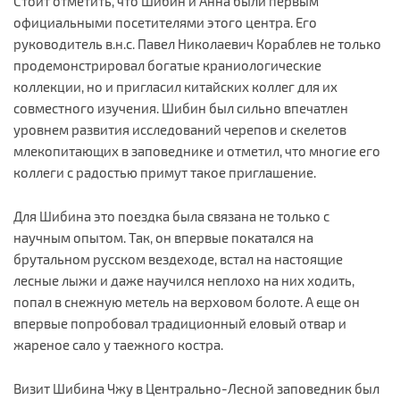
Стоит отметить, что Шибин и Анна были первым
официальными посетителями этого центра. Его
руководитель в.н.с. Павел Николаевич Кораблев не только
продемонстрировал богатые краниологические
коллекции, но и пригласил китайских коллег для их
совместного изучения. Шибин был сильно впечатлен
уровнем развития исследований черепов и скелетов
млекопитающих в заповеднике и отметил, что многие его
коллеги с радостью примут такое приглашение.
Для Шибина это поездка была связана не только с
научным опытом. Так, он впервые покатался на
брутальном русском вездеходе, встал на настоящие
лесные лыжи и даже научился неплохо на них ходить,
попал в снежную метель на верховом болоте. А еще он
впервые попробовал традиционный еловый отвар и
жареное сало у таежного костра.
Визит Шибина Чжу в Центрально-Лесной заповедник был