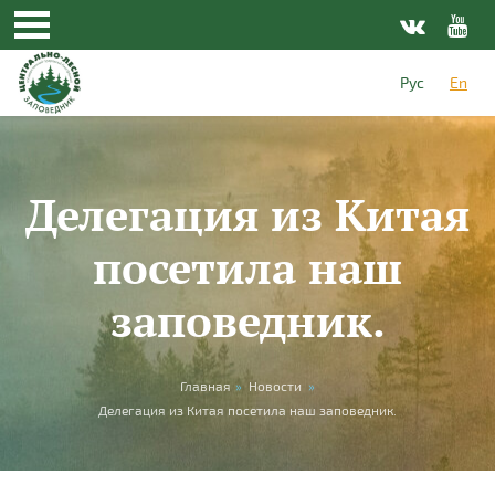
Skip to main content
Рус
En
Делегация из Китая
посетила наш
заповедник.
You are here
Главная
»
Новости
»
Делегация из Китая посетила наш заповедник.