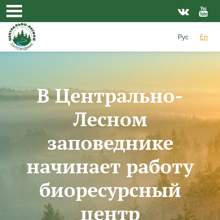
Skip to main content
Рус
En
В Центрально-
Лесном
заповеднике
начинает работу
биоресурсный
центр