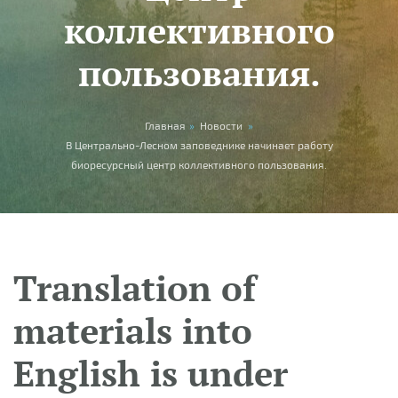
коллективного
пользования.
You are here
Главная
»
Новости
»
В Центрально-Лесном заповеднике начинает работу
биоресурсный центр коллективного пользования.
Translation of
materials into
English is under