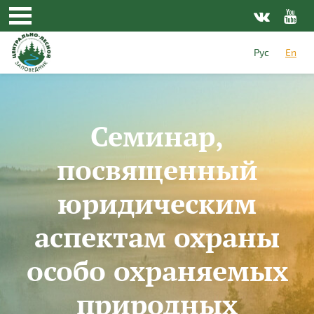
Skip to main content
Рус
En
Семинар,
посвященный
юридическим
аспектам охраны
особо охраняемых
природных