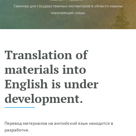
You are here
Семинар для государственных инспекторов в области охраны
окружающей среды
Translation of
materials into
English is under
development.
Перевод материалов на английский язык находится в
разработке.