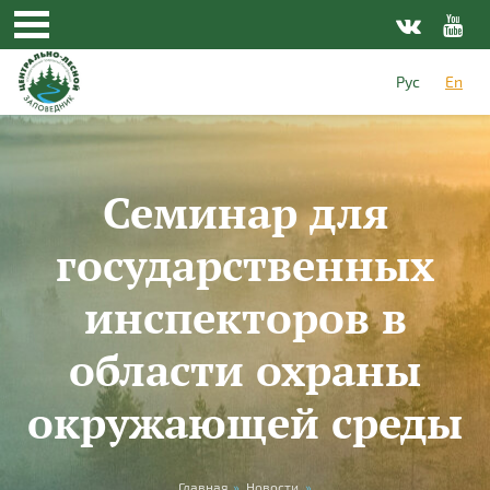
Skip to main content
Рус
En
Семинар для
государственных
инспекторов в
области охраны
окружающей среды
Главная
»
Новости
»