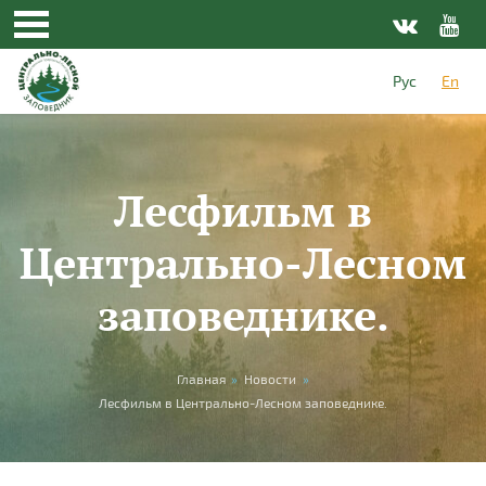
Skip to main content
Рус
En
Лесфильм в
Центрально-Лесном
заповеднике.
You are here
Главная
»
Новости
»
Лесфильм в Центрально-Лесном заповеднике.