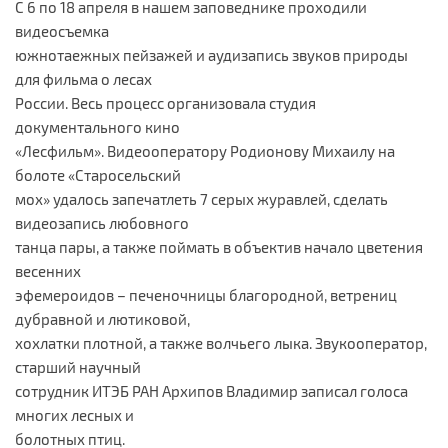
С 6 по 18 апреля в нашем заповеднике проходили
видеосъемка
южнотаежных пейзажей и аудизапись звуков природы
для фильма о лесах
России. Весь процесс организовала студия
документального кино
«Лесфильм». Видеооператору Родионову Михаилу на
болоте «Старосельский
мох» удалось запечатлеть 7 серых журавлей, сделать
видеозапись любовного
танца пары, а также поймать в объектив начало цветения
весенних
эфемероидов – печеночницы благородной, ветрениц
дубравной и лютиковой,
хохлатки плотной, а также волчьего лыка. Звукооператор,
старший научный
сотрудник ИТЭБ РАН Архипов Владимир записал голоса
многих лесных и
болотных птиц.