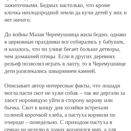
зажиточными. Бедных настолько, что кроме
клочка неплодородной земли да кучи детей у них и
нет ничего.
До войны Малая Черемушница жила бедно, однако
в церковные праздники все собирались у бабушек,
и казалось, что по улице бегает больше детворы,
чем домашней птицы. Если в других деревнях
рельеф позволял играть в лапту, то в Черемушнице
дети развлекались швырянием камней.
Описывает автор интересные факты, что лошади
могла пасти скот не хуже собак – так же дергали за
хвост норовящую уйти в сторону корову или
бычка. Скот к концу дня хозяйки встречали
соленой корочкой хлеба, а пастуха кормили по
очереди – понедельно. С приходом пастуха в
семью на неделю в домах воцарялся мир, а для