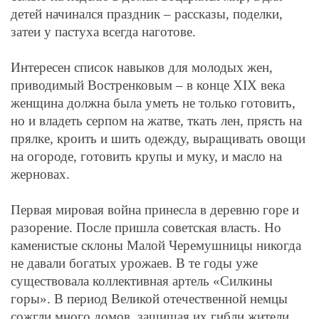
детей начинался праздник – рассказы, поделки,
затеи у пастуха всегда наготове.
Интересен список навыков для молодых жен,
приводимый Востренковым – в конце
XIX
века
женщина должна была уметь не только готовить,
но и владеть серпом на жатве, ткать лен, прясть на
прялке, кроить и шить одежду, выращивать овощи
на огороде, готовить крупы и муку, и масло на
жерновах.
Первая мировая война принесла в деревню горе и
разорение. После пришла советская власть. Но
каменистые склоны Малой Черемушницы никогда
не давали богатых урожаев. В те годы уже
существовала коллективная артель «Силкины
горы». В период Великой отечественной немцы
сожгли много домов, защищая их гибли жители