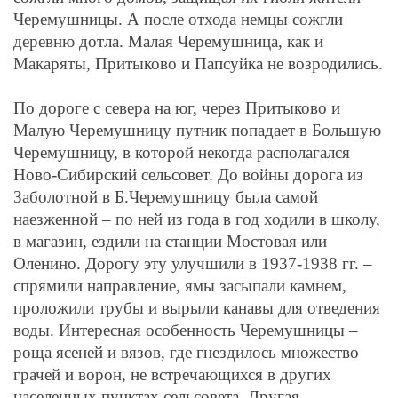
Черемушницы. А после отхода немцы сожгли
деревню дотла. Малая Черемушница, как и
Макаряты, Притыково и Папсуйка не возродились.
По дороге с севера на юг, через Притыково и
Малую Черемушницу путник попадает в Большую
Черемушницу, в которой некогда располагался
Ново-Сибирский сельсовет. До войны дорога из
Заболотной в Б.Черемушницу была самой
наезженной – по ней из года в год ходили в школу,
в магазин, ездили на станции Мостовая или
Оленино. Дорогу эту улучшили в 1937-1938 гг. –
спрямили направление, ямы засыпали камнем,
проложили трубы и вырыли канавы для отведения
воды. Интересная особенность Черемушницы –
роща ясеней и вязов, где гнездилось множество
грачей и ворон, не встречающихся в других
населенных пунктах сельсовета. Другая