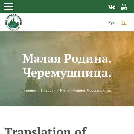
Skip to main content
Рус
En
Малая Родина.
Черемушница.
You are here
Главная
»
Новости
»
Малая Родина. Черемушница.
Translation of