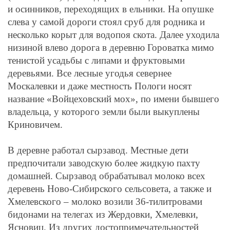
и осинников, переходящих в ельники. На опушке
слева у самой дороги стоял сруб для родника и
несколько корыт для водопоя скота. Далее уходила
низиной влево дорога в деревню Гороватка мимо
тенистой усадьбы с липами и фруктовыми
деревьями. Все лесные угодья севернее
Москалевки и даже местность Пологи носят
название «Войцеховский мох», по имени бывшего
владельца, у которого земли были выкуплены
Криновичем.
В деревне работал сырзавод. Местные дети
предпочитали заводскую более жидкую пахту
домашней. Сырзавод обрабатывал молоко всех
деревень Ново-Сибирского сельсовета, а также и
Хмелевского – молоко возили 36-тилитровами
бидонами на телегах из Жердовки, Хмелевки,
Ясновиц. Из других достопримечательностей