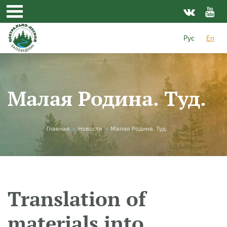
Skip to main content
Рус
En
Малая Родина. Туд.
You are here
Главная
»
Новости
»
Малая Родина. Туд.
Translation of
materials into