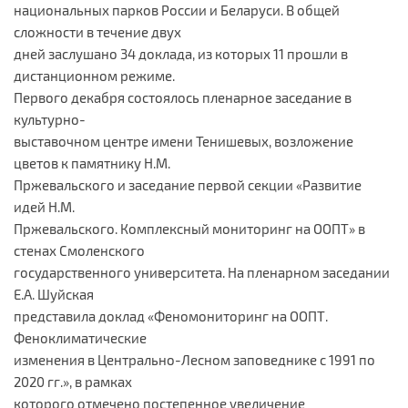
национальных парков России и Беларуси. В общей
сложности в течение двух
дней заслушано 34 доклада, из которых 11 прошли в
дистанционном режиме.
Первого декабря состоялось пленарное заседание в
культурно-
выставочном центре имени Тенишевых, возложение
цветов к памятнику Н.М.
Пржевальского и заседание первой секции «Развитие
идей Н.М.
Пржевальского. Комплексный мониторинг на ООПТ» в
стенах Смоленского
государственного университета. На пленарном заседании
Е.А. Шуйская
представила доклад «Феномониторинг на ООПТ.
Феноклиматические
изменения в Центрально-Лесном заповеднике с 1991 по
2020 гг.», в рамках
которого отмечено постепенное увеличение