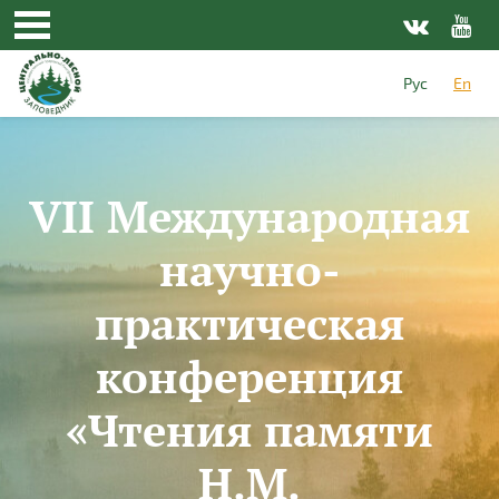
Skip to main content
Рус
En
VII Международная
научно-
практическая
конференция
«Чтения памяти
Н.М.