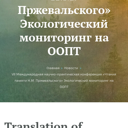
Пржевальского»
Экологический
мониторинг на
ООПТ
You are here
Главная
»
Новости
»
VII Международная научно-практическая конференция «Чтения
памяти Н.М. Пржевальского» Экологический мониторинг на
ООПТ
Translation of