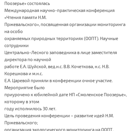
Поозерье» состоялась
Международная научно-практическая конференция
«Чтения памяти Н.М.
Пржевальского», посвященная организации мониторинга
на особо
охраняемых природных территориях (ООПТ). Научные
сотрудники
Центрально-Лесного заповедника в лице заместителя
директора по научной
работе Е.А. Шуйской, вед.н.с. В.В. Кочеткова, н.с. Н.В.
Корешкова и м.н.с.
Е.А. Царевой приняли в конференции очное участие.
Мероприятие было
приурочено к юбилейной дате НП «Смоленское Поозерье»,
которому в этом
году исполнилось 30 лет.
Цель проведения конференции – развитие идей Н.М.
Пржевальского;
организация экологического мониторинга на ООПТ,