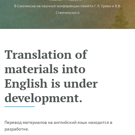
You are here
В Смоленске на научной конференции памяти Г.Л. Граве и В.В.
Станчинского
Translation of
materials into
English is under
development.
Перевод материалов на английский язык находится в
разработке.