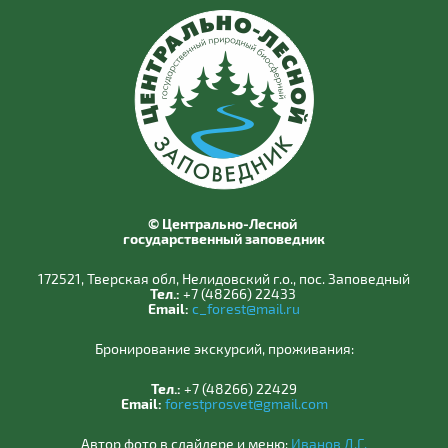
© Центрально-Лесной
государственный заповедник
172521, Тверская обл, Нелидовский г.о., пос. Заповедный
Тел.:
+7 (48266) 22433
Email:
c_forest@mail.ru
Бронирование экскурсий, проживания:
Тел.:
+7 (48266) 22429
Email:
forestprosvet@gmail.com
Автор фото в слайдере и меню:
Иванов Д.Г.