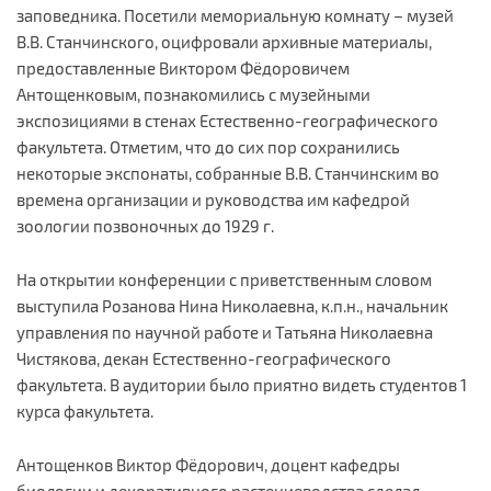
заповедника. Посетили мемориальную комнату – музей
В.В. Станчинского, оцифровали архивные материалы,
предоставленные Виктором Фёдоровичем
Антощенковым, познакомились с музейными
экспозициями в стенах Естественно-географического
факультета. Отметим, что до сих пор сохранились
некоторые экспонаты, собранные В.В. Станчинским во
времена организации и руководства им кафедрой
зоологии позвоночных до 1929 г.
На открытии конференции с приветственным словом
выступила Розанова Нина Николаевна, к.п.н., начальник
управления по научной работе и Татьяна Николаевна
Чистякова, декан Естественно-географического
факультета. В аудитории было приятно видеть студентов 1
курса факультета.
Антощенков Виктор Фёдорович, доцент кафедры
биологии и декоративного растениеводства сделал