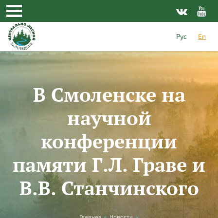
Skip to main content
Рус
En
В Смоленске на
научной
конференции
памяти Г.Л. Граве и
В.В. Станчинского
Главная
»
Новости
»