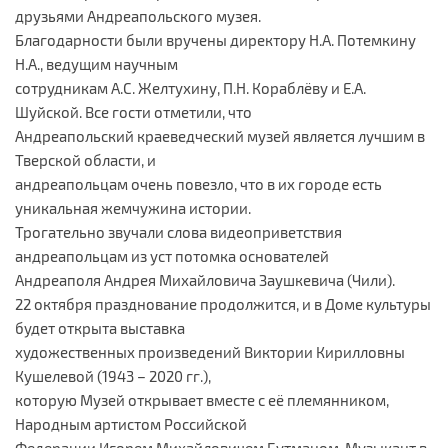
друзьями Андреапольского музея.
Благодарности были вручены директору Н.А. Потемкину
Н.А., ведущим научным
сотрудникам А.С. Желтухину, П.Н. Кораблёву и Е.А.
Шуйской. Все гости отметили, что
Андреапольский краеведческий музей является лучшим в
Тверской области, и
андреапольцам очень повезло, что в их городе есть
уникальная жемчужина истории.
Трогательно звучали слова видеоприветствия
андреапольцам из уст потомка основателей
Андреаполя Андрея Михайловича Заушкевича (Чили).
22 октября празднование продолжится, и в Доме культуры
будет открыта выставка
художественных произведений Виктории Кирилловны
Кушелевой (1943 – 2020 гг.),
которую Музей открывает вместе с её племянником,
Народным артистом Российской
Федерации Игорем Михайловичем Бутманом. Музыкант в