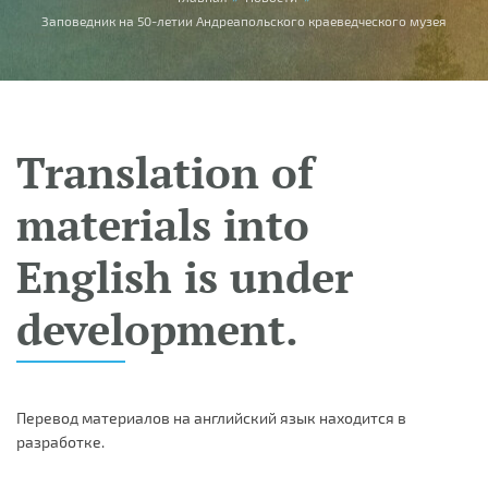
You are here
Заповедник на 50-летии Андреапольского краеведческого музея
Translation of
materials into
English is under
development.
Перевод материалов на английский язык находится в
разработке.