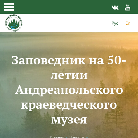
Skip to main content
Рус
En
Заповедник на 50-
летии
Андреапольского
краеведческого
музея
Главная
»
Новости
»