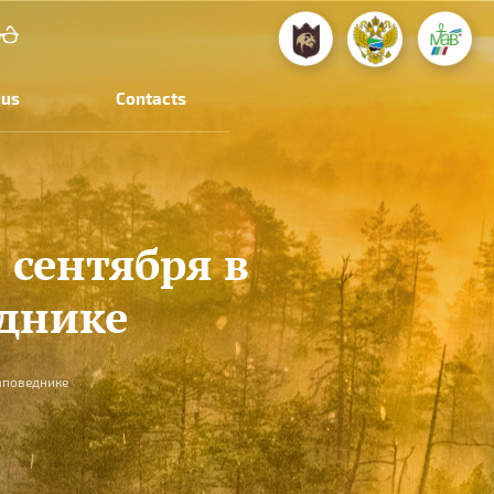
 us
Contacts
 сентября в
днике
аповеднике