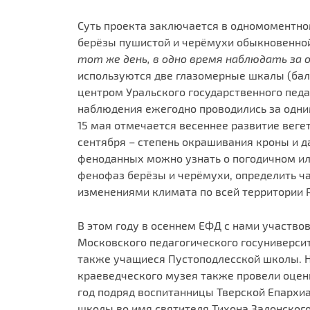
Суть проекта заключается в одномоментно
берёзы пушистой и черёмухи обыкновенной 
тот же день, в одно время наблюдать за
используются две глазомерные шкалы (бал
центром Уральского государственного педа
наблюдения ежегодно проводились за одни
15 мая отмечается весеннее развитие вегет
сентября – степень окрашивания кроны и д
феноданных можно узнать о погодичном и
фенофаз берёзы и черёмухи, определить ч
изменениями климата по всей территории Р
В этом году в осеннем ЕФД с нами участво
Московского педагогического госуниверсит
также учащиеся Пустоподлесской школы. Н
краеведческого музея также провели оценк
год подряд воспитанницы Тверской Епархи
школы во имя святителя Тихона Задонског