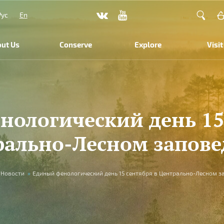
Рус
En
ut Us
Conserve
Explore
Visit
ологический день 15
рально-Лесном запове
Новости
»
Единый фенологический день 15 сентября в Центрально-Лесном з