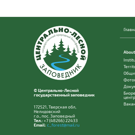
Главн
About
Instit
Territ
Общи
Фото
Доку
© Центрально-Лесной
Биор
государственный заповедник
цент
Вака
172521, Тверская обл,
Нелидовский
г.о., пос. Заповедный
Тел.:
+7 (48266) 22433
Email:
c_forest@mail.ru