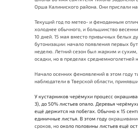
Орша Калиниского района. Они прислали на
Текущий год по метео- и феноданным отли
холоднее обычного, и большинство весенни
10 дней. 15 мая вместо привычных белых 
бутонизации: начало появления первых бу
неделю. Летний сезон был жарким и сухим, 
осадки, но в пределах среднемноголетней 
Начало осенних феноявлений в этом году т
наблюдатели в Тверской области, принявши
У кустарников черёмухи процесс окрашива
3), до 50% листьев опало. Деревья черёму
ещё держится на побегах. Обычно к 15 сен
единичные листья. В этом году
окрашивание
сроков, но
около половины листьев ещё ос