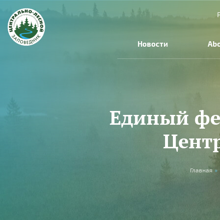
Skip to main content
Новости
Abo
Единый фен
Цент
You are here
Главная
»