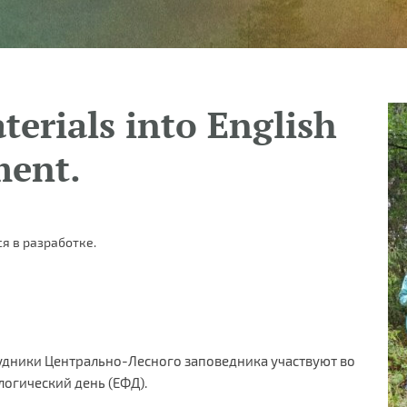
terials into English
ment.
я в разработке.
трудники Центрально-Лесного заповедника участвуют во
огический день (ЕФД).