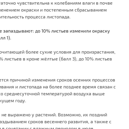
таточно чувствительна к колебаниям влаги в почве
зменением окраски и постепенным сбрасыванием
ительность процесса листопада.
е запаздывают: до 10% листьев изменили окраску
л 1).
очитающей более сухие условия для произрастания,
 листьев в кроне жёлтые (балл 3), до 10% листьев
ется причиной изменения сроков осенних процессов
ивания и листопада на более позднее время связан с
со среднесуточной температурой воздуха выше
екущем году.
о не выражено у растений. Возможно, их поздний
паздыванием сроков весеннего развития, а также с
в сочетании с влажным периодом в июле.