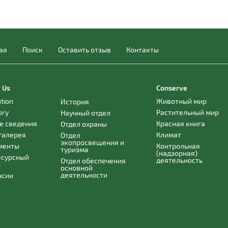
ая
Поиск
Оставить отзыв
Контакты
 Us
Conserve
ution
Животный мир
История
ory
Растительный мир
Научный отдел
е сведения
Красная книга
Отдел охраны
галерея
Климат
Отдел
экопросвещения и
менты
Контрольная
туризма
(надзорная)
есурсный
деятельность
Отдел обеспечения
р
основной
деятельности
нсии