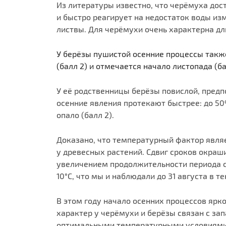
Из литературы известно, что черёмуха дос
и быстро реагирует на недостаток воды и
листвы. Для черёмухи очень характерна дл
У берёзы пушистой осенние процессы такж
(балл 2) и отмечается начало листопада (бал
У её родственницы берёзы повислой, предп
осенние явления протекают быстрее: до 50%
опало (балл 2).
Доказано, что температурный фактор явля
у древесных растений. Сдвиг сроков окраш
увеличением продолжительности периода 
10°С, что мы и наблюдали до 31 августа в т
В этом году начало осенних процессов ярк
характер у черёмухи и берёзы связан с за
оптимальными температурными условиями 