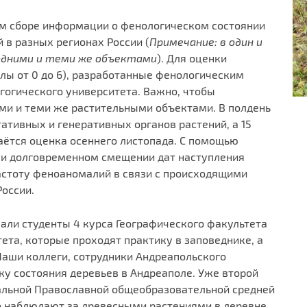
м сборе информации о фенологическом состоянии
в разных регионах России (
Примечание: в один и
 одними и теми же объектами
). Для оценки
лы от 0 до 6), разработанные фенологическим
гогического университета. Важно, чтобы
ми и теми же растительными объектами. В полдень
ативных и генеративных органов растений, а 15
аётся оценка осеннего листопада. С помощью
ли долговременном смещении дат наступления
астоту феноаномалий в связи с происходящими
оссии.
вали студенты 4 курса Географического факультета
ета, которые проходят практику в заповеднике, а
аши коллеги, сотрудники Андреапольского
у состояния деревьев в Андреаполе. Уже второй
альной Православной общеобразовательной средней
о наблюдают за древесными растениями в деревне