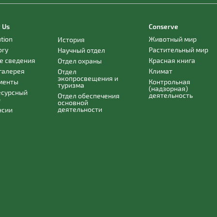
 Us
Conserve
ution
Животный мир
История
ory
Растительный мир
Научный отдел
е сведения
Красная книга
Отдел охраны
галерея
Климат
Отдел
экопросвещения и
менты
Контрольная
туризма
(надзорная)
есурсный
деятельность
Отдел обеспечения
р
основной
деятельности
нсии