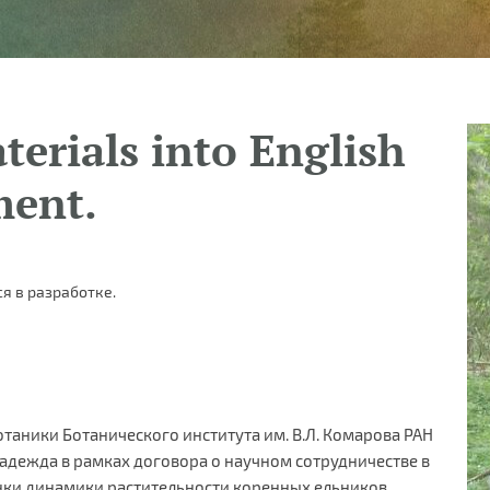
terials into English
ment.
я в разработке.
аники Ботанического института им. В.Л. Комарова РАН
Надежда в рамках договора о научном сотрудничестве в
нки динамики растительности коренных ельников