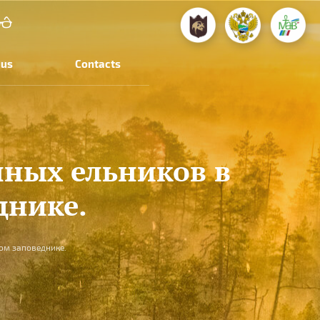
 us
Contacts
ных ельников в
днике.
ом заповеднике.