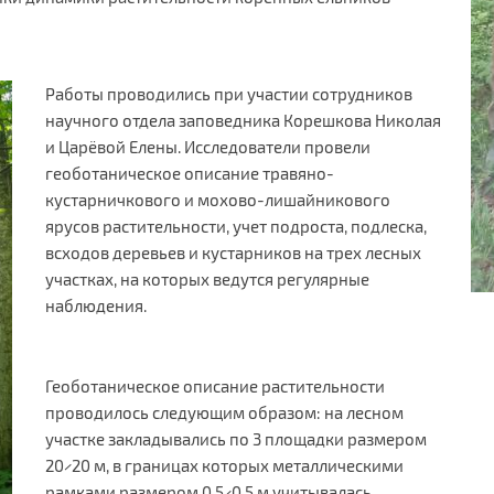
Работы проводились при участии сотрудников
научного отдела заповедника Корешкова Николая
и Царёвой Елены. Исследователи провели
геоботаническое описание травяно-
кустарничкового и мохово-лишайникового
ярусов растительности, учет подроста, подлеска,
всходов деревьев и кустарников на трех лесных
участках, на которых ведутся регулярные
наблюдения.
Геоботаническое описание растительности
проводилось следующим образом: на лесном
участке закладывались по 3 площадки размером
20×20 м, в границах которых металлическими
рамками размером 0,5×0,5 м учитывалась