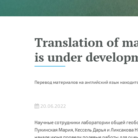
Translation of ma
is under develop
Перевод материалов на английский язык находитс
20.06.2022
Научные сотрудники лаборатории общей геобот
Пукинская Мария, Кессель Дарья и Ликсакова 
начале июня провели полевые работы для оце