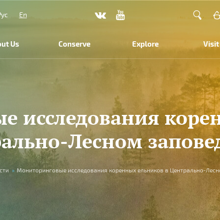
Рус
En
ut Us
Conserve
Explore
Visit
е исследования корен
ально-Лесном запове
сти
»
Мониторинговые исследования коренных ельников в Центрально-Лесн