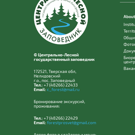
About
Instit
Territ
Общи
Фото
Доку
© Центрально-Лесной
Биор
государственный заповедник
цент
Вака
172521, Тверская обл,
Нелидовский
г.о., пос. Заповедный
Тел.:
+7 (48266) 22433
Email:
c_forest@mail.ru
Бронирование экскурсий,
проживания:
Тел.:
+7 (48266) 22429
Email:
forestprosvet@gmail.com
Автор фото в слайдере и меню: