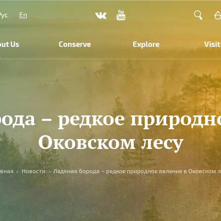
Рус
En
ut Us
Conserve
Explore
Visit
ода – редкое природн
Оковском лесу
авная
»
Новости
»
Ледяная борода – редкое природное явление в Оковском л