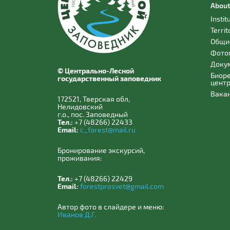
About
Instit
Territ
Общи
Фото
Доку
© Центрально-Лесной
Биор
государственный заповедник
цент
Вака
172521, Тверская обл,
Нелидовский
г.о., пос. Заповедный
Тел.:
+7 (48266) 22433
Email:
c_forest@mail.ru
Бронирование экскурсий,
проживания:
Тел.:
+7 (48266) 22429
Email:
forestprosvet@gmail.com
Автор фото в слайдере и меню:
Иванов Д.Г.