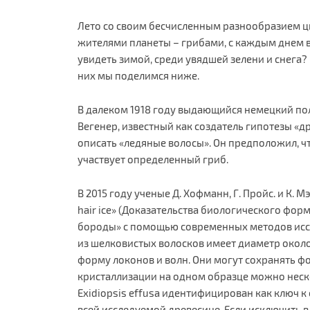
Лето со своим бесчисленным разнообразием ц
жителями планеты – грибами, с каждым днем в
увидеть зимой, среди увядшей зелени и снега?
них мы поделимся ниже.
В далеком 1918 году выдающийся немецкий пол
Вегенер, известный как создатель гипотезы 
описать «ледяные волосы». Он предположил, ч
участвует определенный гриб.
В 2015 году ученые Д. Хофманн, Г. Пройс. и К. Мэ
hair ice» (Доказательства биологического фо
бороды» с помощью современных методов иссл
из шелковистых волосков имеет диаметр около 
форму локонов и волн. Они могут сохранять фо
кристаллизации на одном образце можно неск
Exidiopsis effusa идентифицирован как ключ 
всей исследуемой древесине. Если исключить 