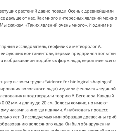
ветущих растений давно позади. Осень с древнейшими
се дальше от нас. Как много интересных явлений можно
 Мы скажем: «Таких явлений очень много». И одним из
ярный исследователь, геофизик и метеоролог А.
«дрейфующих континентов», первый предпринял попытки
то в образовании подобных форм льда, вероятнее всего
тцлер в своем труде «Evidence for biological shaping of
рмирования волосяного льда) изучили феномен «ледяной
едования и подтвердили теорию А. Вегенера. Каждый
0,02 мм и длину до 20 см. Волосы ломкие, но имеют
рму часами, а иногда и днями. А наблюдать процесс
олько лет. В исследуемых ими образцах древесины гриб
к образованию волосяного льда. Он был обнаружен на
влияние грибка с помощью фунгицида или горячей воды,