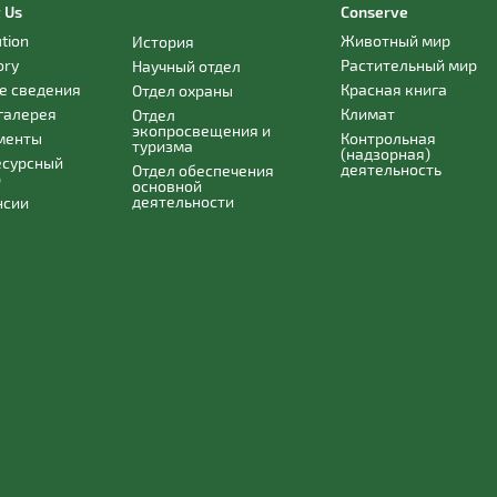
 Us
Conserve
ution
Животный мир
История
ory
Растительный мир
Научный отдел
е сведения
Красная книга
Отдел охраны
галерея
Климат
Отдел
экопросвещения и
менты
Контрольная
туризма
(надзорная)
есурсный
деятельность
Отдел обеспечения
р
основной
деятельности
нсии