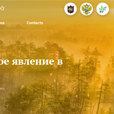
 us
Contacts
ое явление в
есу